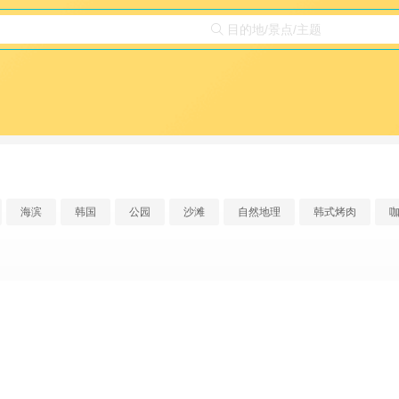
目的地/景点/主题

海滨
韩国
公园
沙滩
自然地理
韩式烤肉