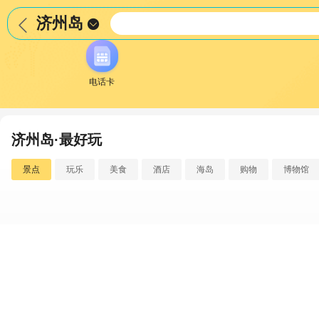
济州岛


电话卡
济州岛·最好玩
景点
玩乐
美食
酒店
海岛
购物
博物馆