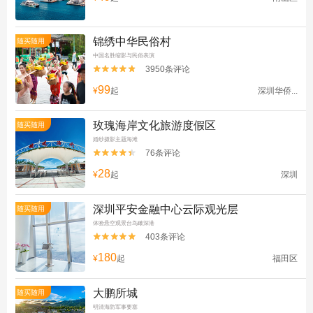
锦绣中华民俗村
随买随用
中国名胜缩影与民俗表演
3950条评论


99
¥
起
深圳华侨...
玫瑰海岸文化旅游度假区
随买随用
婚纱摄影主题海滩
76条评论


28
¥
起
深圳
深圳平安金融中心云际观光层
随买随用
体验悬空观景台鸟瞰深港
403条评论


180
¥
起
福田区
大鹏所城
随买随用
明清海防军事要塞