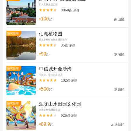
四大老牌主题公园
8868条评论


100
¥
起
南山区
仙湖植物园
随买随用
观赏多样植物并参观弘法寺
35条评论


99
¥
起
罗湖区
中信城开金沙湾
随买随用
可游泳、垂钓的度假区
102条评论


500
¥
起
龙岗区
观澜山水田园文化园
随买随用
体验多样化田园生活
626条评论


89.9
¥
起
龙华新区