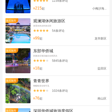
1239条评论


215
¥
起
小梅沙海...
观澜湖休闲旅游区
随买随用
体育休闲乡村俱乐部
54条评论


99
¥
起
龙华新区
东部华侨城
随买随用
刺激游乐项目融合自然风光
5845条评论


18
¥
起
盐田区
青青世界
随买随用
蝴蝶蜕变全程可见
1024条评论


76
¥
起
南山区
深圳华侨城旅游度假区
随买随用