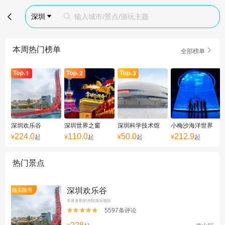

深圳
输入城市/景点/游玩主题


本周热门榜单

全部榜单
深圳欢乐谷
深圳世界之窗
深圳科学技术馆
小梅沙海洋世界
224.0
110.0
50.0
212.9
¥
起
¥
起
¥
起
¥
起
热门景点
深圳欢乐谷
随买随用
丰富多彩的水陆游乐项目
5597条评论

