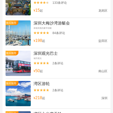
133条评论


15
¥
起
龙岗区
深圳大梅沙湾游艇会
随买随用
体验刺激的豪华游艇
84条评论


198
¥
起
盐田区
深圳观光巴士
随买随用
城市观光
2条评论


50
¥
起
南山区
湾区游轮
随买随用
2条评论


218
¥
起
深圳