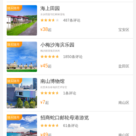
海上田园
随买随用
水乡田园与红树林湿地
487条评论


38
¥
起
宝安区
小梅沙海滨乐园
随买随用
梅沙踏浪海滨休闲
1850条评论


45
¥
起
盐田区
南山博物馆
随买随用
欣赏来自各地的艺术珍宝
1条评论


7
¥
起
南山区
招商蛇口邮轮母港游览
随买随用
61条评论


49
¥
起
南山区