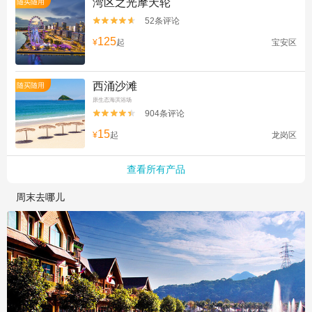
湾区之光摩天轮
随买随用
52条评论


125
¥
起
宝安区
西涌沙滩
随买随用
原生态海滨浴场
904条评论


15
¥
起
龙岗区
查看所有产品
周末去哪儿