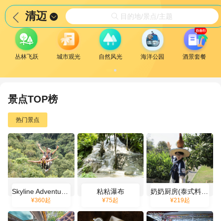
清迈


目的地/景点/主题

丛林飞跃
城市观光
自然风光
海洋公园
酒景套餐
景点TOP榜
热门景点
Skyline Adventure 清迈丛林飞跃
粘粘瀑布
奶奶厨房(泰式料理烹饪厨艺学校)
¥
360
起
¥
75
起
¥
219
起