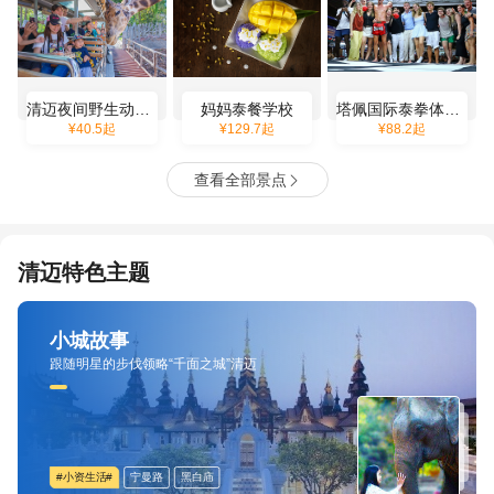
清迈夜间野生动物园
妈妈泰餐学校
塔佩国际泰拳体育馆
¥
40.5
起
¥
129.7
起
¥
88.2
起
查看全部景点

清迈特色主题
小城故事
跟随明星的步伐领略“千面之城”清迈
#小资生活#
宁曼路
黑白庙