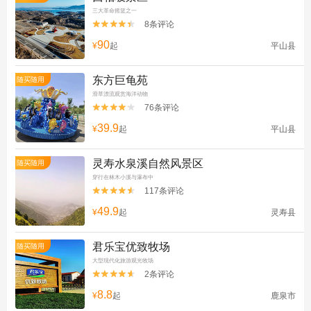
三大革命摇篮之一
8条评论


90
¥
起
平山县
东方巨龟苑
随买随用
滑草漂流观赏海洋动物
76条评论


39.9
¥
起
平山县
灵寿水泉溪自然风景区
随买随用
穿行在林木小溪与瀑布中
117条评论


49.9
¥
起
灵寿县
君乐宝优致牧场
随买随用
大型现代化旅游观光牧场
2条评论


8.8
¥
起
鹿泉市