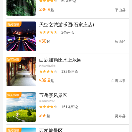
59条评论


39.9
¥
起
平山县
天空之城游乐园(石家庄店)
随买随用
2条评论


30
¥
起
桥西区
白鹿加勒比水上乐园
随买随用
内有大喇叭滑道
132条评论


39.9
¥
起
白鹿温泉
五岳寨风景区
随买随用
观山景的好去处
151条评论


59
¥
起
灵寿县
西柏坡景区
随买随用