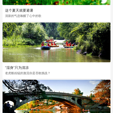
这个夏天就要避暑
清新的气息唤醒了心中的歌
“湿身”只为清凉
老虎般凶猛的激流你是否敢挑战？