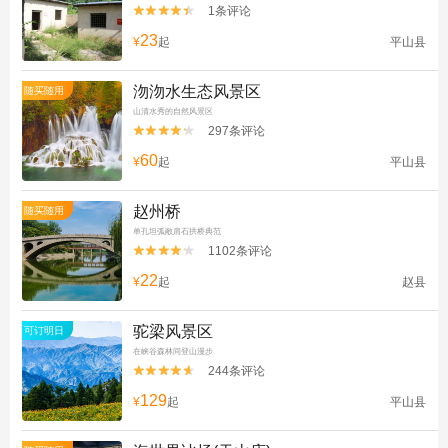
1条评论


23
¥
起
平山县
沕沕水生态风景区
随买随用
山清水秀的自然风景区
297条评论


60
¥
起
平山县
赵州桥
随买随用
单孔坦弧敞肩石拱桥典范
1102条评论


22
¥
起
赵县
驼梁风景区
可订明日
在峡谷森林间登山漫步
244条评论


129
¥
起
平山县