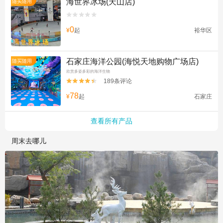
海世界冰场(天山店)
随买随用


0
¥
起
裕华区
石家庄海洋公园(海悦天地购物广场店)
随买随用
欣赏多姿多彩的海洋生物
189条评论


78
¥
起
石家庄
查看所有产品
周末去哪儿