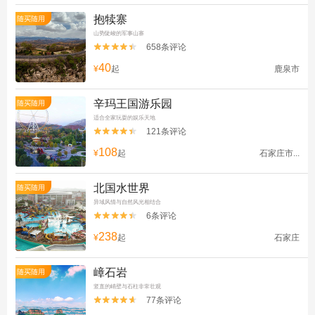
抱犊寨
随买随用
山势陡峻的军事山寨
658条评论


40
¥
起
鹿泉市
辛玛王国游乐园
随买随用
适合全家玩耍的娱乐天地
121条评论


108
¥
起
石家庄市...
北国水世界
随买随用
异域风情与自然风光相结合
6条评论


238
¥
起
石家庄
嶂石岩
随买随用
竖直的峭壁与石柱非常壮观
77条评论

