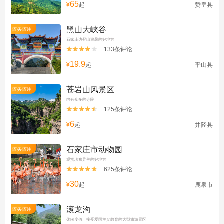
65
¥
起
赞皇县
黑山大峡谷
随买随用
石家庄边登山避暑的好地方
133条评论


19.9
¥
起
平山县
苍岩山风景区
随买随用
内有众多的寺院
125条评论


6
¥
起
井陉县
石家庄市动物园
随买随用
观赏珍禽异兽的好地方
625条评论


30
¥
起
鹿泉市
滚龙沟
随买随用
休闲度假、接受爱国主义教育的大型旅游景区