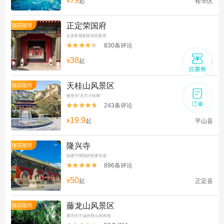
79
¥
起
裕华区
正定荣国府
随买随用
众多影视剧曾在此取景
830条评论


38
¥
起
正定县
天桂山风景区
随买随用
被誉为“北方小桂林”
243条评论


19.9
¥
起
平山县
隆兴寺
随买随用
始建于隋朝的皇家寺庙
896条评论


50
¥
起
正定县
藤龙山风景区
随买随用
离市区不远的登山休闲地