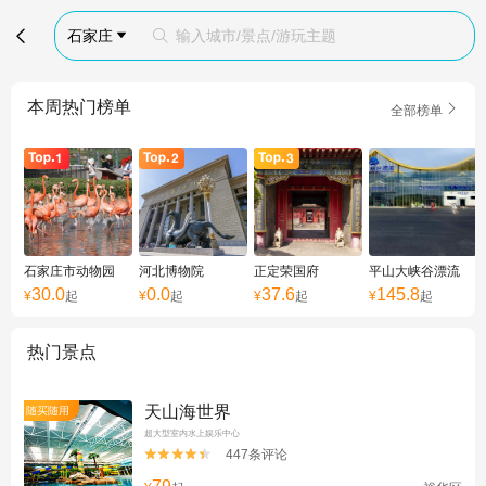

石家庄
输入城市/景点/游玩主题


本周热门榜单

全部榜单
石家庄市动物园
河北博物院
正定荣国府
平山大峡谷漂流
30.0
0.0
37.6
145.8
¥
起
¥
起
¥
起
¥
起
热门景点
天山海世界
随买随用
超大型室内水上娱乐中心
447条评论

