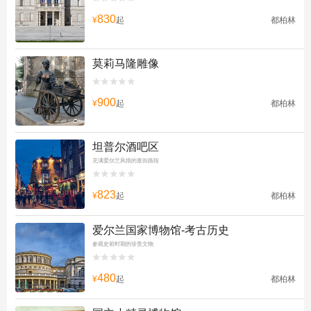
830
¥
起
都柏林
莫莉马隆雕像


900
¥
起
都柏林
坦普尔酒吧区
充满爱尔兰风情的逛街路段


823
¥
起
都柏林
爱尔兰国家博物馆-考古历史
参观史前时期的珍贵文物


480
¥
起
都柏林