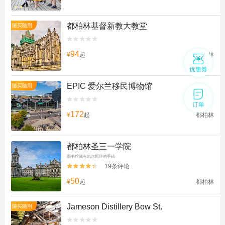
都柏林基督新教大教堂
随买随用


94
¥
起
都柏林
EPIC 爱尔兰移民博物馆
随买随用


172
¥
起
都柏林
都柏林圣三一学院
图书馆藏有凯尔斯经的手稿
19条评论


50
¥
起
都柏林
Jameson Distillery Bow St.
随买随用

