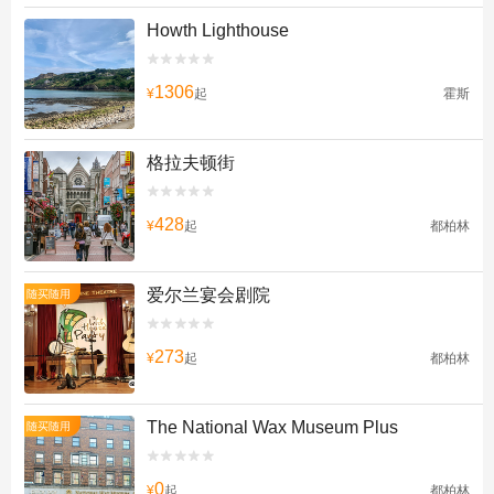
Howth Lighthouse


1306
¥
起
霍斯
格拉夫顿街


428
¥
起
都柏林
爱尔兰宴会剧院
随买随用


273
¥
起
都柏林
The National Wax Museum Plus
随买随用


0
¥
起
都柏林