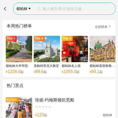

都柏林
输入城市/景点/游玩主题


本周热门榜单

全部榜单
都柏林大学学院
圣帕特里克大教堂
都柏林名人墙
都柏林基督新教大教堂
1326.0
88.6
1055.0
93.1
¥
起
¥
起
¥
起
¥
起
热门景点
珍妮·约翰斯顿饥荒船
随买随用


125
¥
起
都柏林