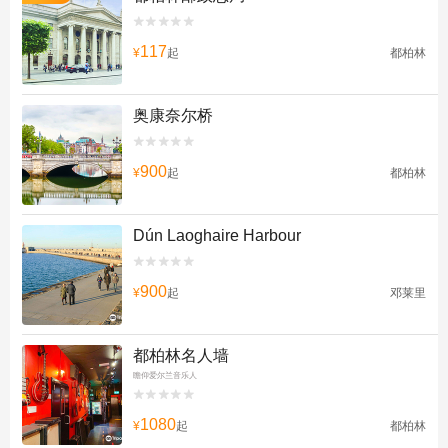


117
¥
起
都柏林
奥康奈尔桥


900
¥
起
都柏林
Dún Laoghaire Harbour


900
¥
起
邓莱里
都柏林名人墙
瞻仰爱尔兰音乐人


1080
¥
起
都柏林