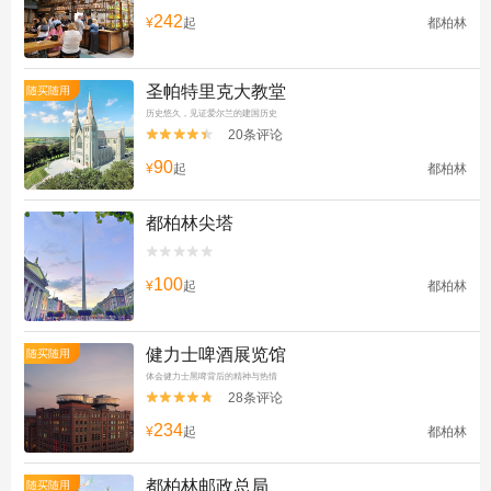
242
¥
起
都柏林
圣帕特里克大教堂
随买随用
历史悠久，见证爱尔兰的建国历史
20条评论


90
¥
起
都柏林
都柏林尖塔


100
¥
起
都柏林
健力士啤酒展览馆
随买随用
体会健力士黑啤背后的精神与热情
28条评论


234
¥
起
都柏林
都柏林邮政总局
随买随用