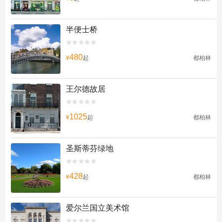
半便士桥


480
¥
起
都柏林
王尔德故居


1025
¥
起
都柏林
圣斯蒂芬绿地


428
¥
起
都柏林
爱尔兰国立美术馆

