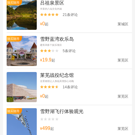
吕祖泉景区
随买随用
丰富的八仙文化内涵
21条评论


0
¥
起
莱城区
雪野蓝湾欢乐岛
随买随用
建有30多个娱乐项目
5条评论


19.9
¥
起
莱芜区
莱芜战役纪念馆
全景画馆让人身临其境惊心动魄
14条评论


0
¥
起
莱芜区
雪野湖飞行体验观光
随买随用


499
¥
起
莱芜区