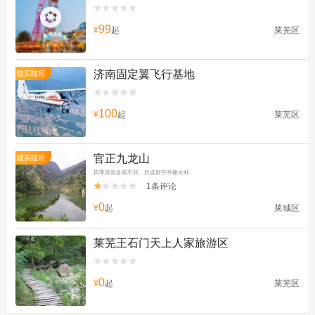


99
¥
起
莱芜区
济南固定翼飞行基地
随买随用


100
¥
起
莱芜区
官正九龙山
随买随用
四季景观各有不同，胜迹殿宇亭榭古朴
1条评论


0
¥
起
莱城区
莱芜王石门天上人家旅游区


0
¥
起
莱芜区