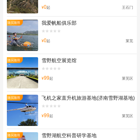
0
¥
起
王石门
我爱帆船俱乐部
随买随用


0
¥
起
莱芜
雪野航空展览馆
随买随用


99
¥
起
莱芜区
飞机之家直升机旅游基地(济南雪野湖基地)
随买随用


99
¥
起
莱芜区
雪野湖航空科普研学基地
随买随用