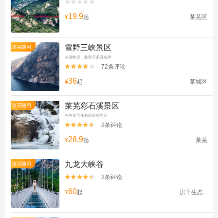


19.9
¥
起
莱芜区
雪野三峡景区
随买随用
水清峡深，象形石多且各异
72条评论


36
¥
起
莱城区
莱芜彩石溪景区
随买随用
谷中富含多彩缤纷的岩石
2条评论


28.9
¥
起
莱芜
九龙大峡谷
随买随用
2条评论


60
¥
起
房干生态...