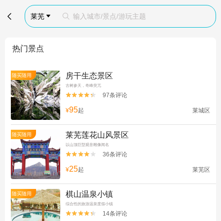

莱芜
输入城市/景点/游玩主题


热门景点
房干生态景区
随买随用
古树参天，奇峰突兀
97条评论


95
¥
起
莱城区
莱芜莲花山风景区
随买随用
以山顶巨型观音雕像闻名
36条评论


25
¥
起
莱芜区
棋山温泉小镇
随买随用
综合性的旅游温泉度假小镇
14条评论

