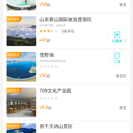
59
¥
起
莱芜
山东香山国际旅游度假区
随买随用
山中盛产香草，名胜众多
5条评论


45
¥
起
莱城区
雪野湖
随买随用
欣赏湖光山色的秀美风光


50
¥
起
莱芜区
709文化产业园
随买随用


9.9
¥
起
莱芜
房干天鸡山景区
随买随用