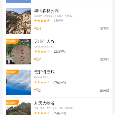
华山森林公园
山峦起伏，沟壑纵横，冬暖夏凉，气候宜人
1条评论


0
¥
起
莱芜区
天山仙人谷
随买随用
老少皆宜的旅游胜地
12条评论


0
¥
起
莱芜区
雪野滑雪场
随买随用
精彩的嬉雪项目
63条评论


0
¥
起
莱芜区
九天大峡谷
随买随用
飞瀑、流泉、奇石、险峰、密林，多姿多彩
15条评论

