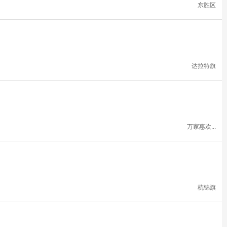
东胜区
达拉特旗
万家惠欢...
杭锦旗