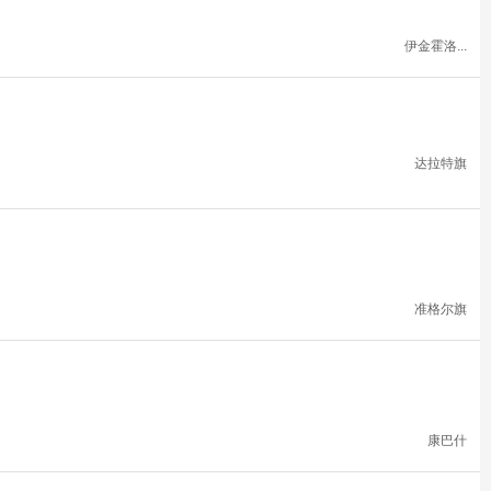
伊金霍洛...
达拉特旗
准格尔旗
康巴什