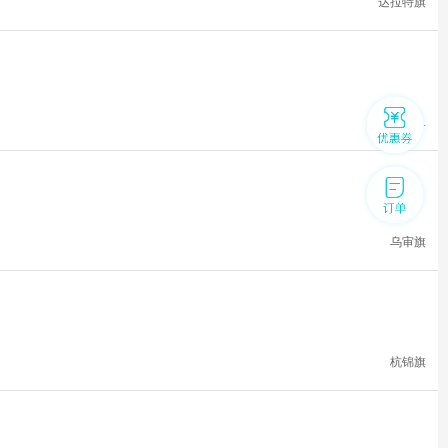
达拉特旗
伊金霍洛...
乌审旗
杭锦旗