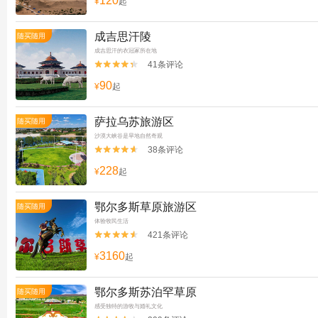
120
¥
起
成吉思汗陵
随买随用
成吉思汗的衣冠冢所在地
41条评论


90
¥
起
萨拉乌苏旅游区
随买随用
沙漠大峡谷是旱地自然奇观
38条评论


228
¥
起
鄂尔多斯草原旅游区
随买随用
体验牧民生活
421条评论


3160
¥
起
鄂尔多斯苏泊罕草原
随买随用
感受独特的游牧与婚礼文化