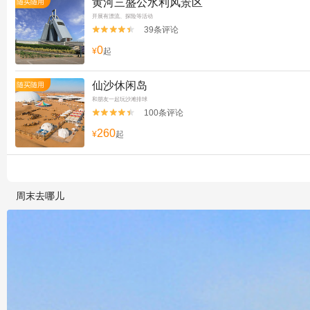
黄河三盛公水利风景区
随买随用
开展有漂流、探险等活动
39条评论


0
¥
起
仙沙休闲岛
随买随用
和朋友一起玩沙滩排球
100条评论


260
¥
起
周末去哪儿