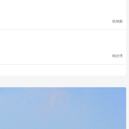
杭锦旗
响沙湾