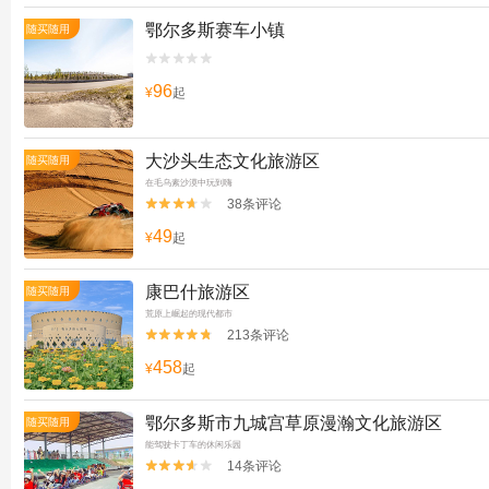
鄂尔多斯赛车小镇
随买随用


96
¥
起
大沙头生态文化旅游区
随买随用
在毛乌素沙漠中玩到嗨
38条评论


49
¥
起
康巴什旅游区
随买随用
荒原上崛起的现代都市
213条评论


458
¥
起
鄂尔多斯市九城宫草原漫瀚文化旅游区
随买随用
能驾驶卡丁车的休闲乐园
14条评论

