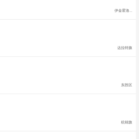
伊金霍洛...
达拉特旗
东胜区
杭锦旗