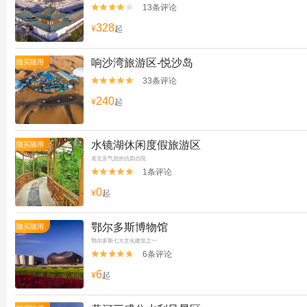
13条评论


328
¥
起
响沙湾旅游区-悦沙岛
随买随用
33条评论


240
¥
起
水镜湖休闲度假旅游区
随买随用
老北京气息的仿四合院
1条评论


0
¥
起
鄂尔多斯博物馆
随买随用
鄂尔多斯七大文化建筑之一
6条评论


6
¥
起