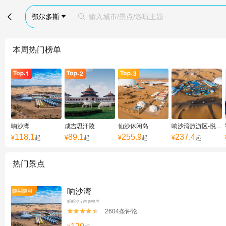

鄂尔多斯
输入城市/景点/游玩主题


本周热门榜单
响沙湾
成吉思汗陵
仙沙休闲岛
响沙湾旅游区-悦沙岛
118.1
89.1
255.9
237.4
¥
起
¥
起
¥
起
¥
起
热门景点
响沙湾
随买随用
听听沙丘的轰鸣声
2604条评论

