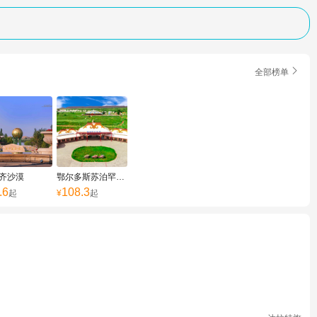

全部榜单
齐沙漠
鄂尔多斯苏泊罕草原
.6
108.3
起
¥
起