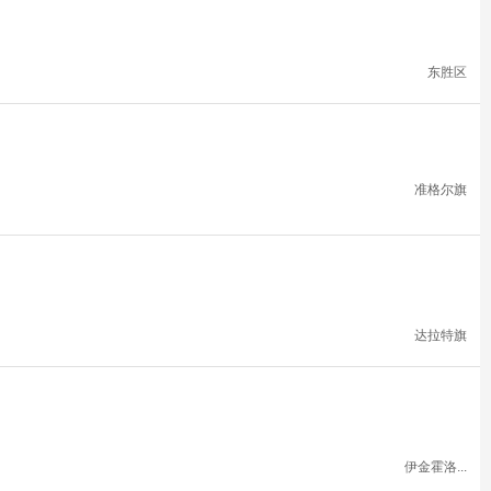
东胜区
准格尔旗
达拉特旗
伊金霍洛...