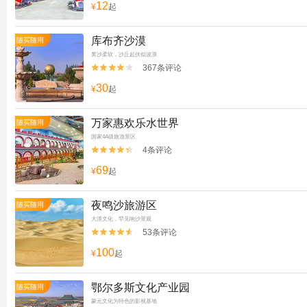
12
¥
起
库布齐沙漠
随买随用
黄沙柔软，沙丘起伏似波浪
367条评论


30
¥
起
万家惠欢乐水世界
随买随用
国家4A级旅游景区
4条评论


69
¥
起
夜鸣沙旅游区
随买随用
大漠文化，罕见响沙景观
53条评论


100
¥
起
鄂尔多斯文化产业园
随买随用
蒙元文化为特色的影视基地