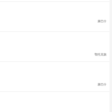
康巴什
鄂托克旗
康巴什