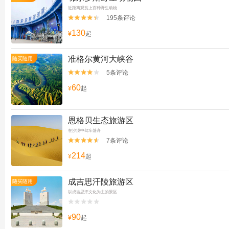
近距离观赏上百种野生动物
195条评论


130
¥
起
准格尔黄河大峡谷
随买随用
5条评论


60
¥
起
恩格贝生态旅游区
在沙漠中驾车荡舟
7条评论


214
¥
起
成吉思汗陵旅游区
随买随用
以成吉思汗文化为主的景区


90
¥
起