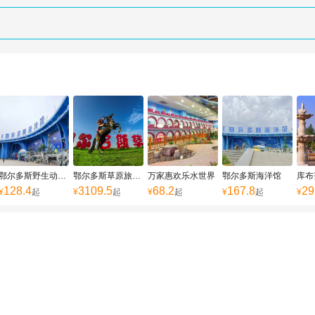
鄂尔多斯野生动物园
鄂尔多斯草原旅游区
万家惠欢乐水世界
鄂尔多斯海洋馆
库布
128.4
3109.5
68.2
167.8
29
¥
起
¥
起
¥
起
¥
起
¥