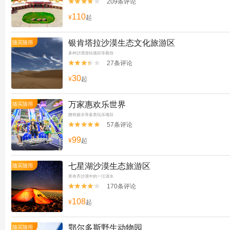
209条评论


110
¥
起
银肯塔拉沙漠生态文化旅游区
随买随用
多种沙漠游玩项目等着你
27条评论


30
¥
起
万家惠欢乐世界
随买随用
拥有嬉水等各类玩乐项目
57条评论


99
¥
起
七星湖沙漠生态旅游区
随买随用
库布齐沙漠中的一汪清水
170条评论


108
¥
起
鄂尔多斯野生动物园
随买随用