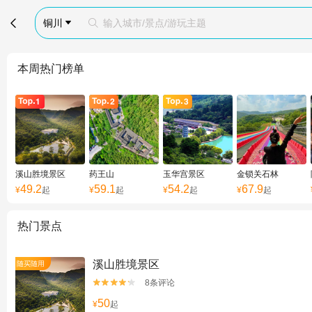

铜川
输入城市/景点/游玩主题


本周热门榜单
溪山胜境景区
药王山
玉华宫景区
金锁关石林
49.2
59.1
54.2
67.9
¥
起
¥
起
¥
起
¥
起
热门景点
溪山胜境景区
随买随用
8条评论


50
¥
起