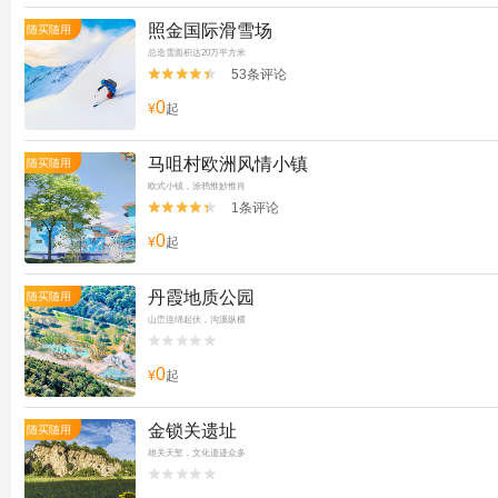
照金国际滑雪场
随买随用
总造雪面积达20万平方米
53条评论


0
¥
起
马咀村欧洲风情小镇
随买随用
欧式小镇，涂鸦惟妙惟肖
1条评论


0
¥
起
丹霞地质公园
随买随用
山峦连绵起伏，沟溪纵横


0
¥
起
金锁关遗址
随买随用
雄关天堑，文化遗迹众多

