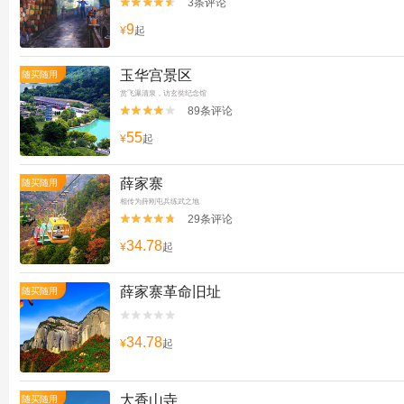
3条评论


9
¥
起
玉华宫景区
随买随用
赏飞瀑清泉，访玄奘纪念馆
89条评论


55
¥
起
薛家寨
随买随用
相传为薛刚屯兵练武之地
29条评论


34.78
¥
起
薛家寨革命旧址
随买随用


34.78
¥
起
大香山寺
随买随用