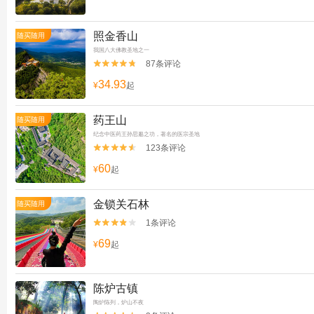
照金香山
随买随用
我国八大佛教圣地之一
87条评论


34.93
¥
起
药王山
随买随用
纪念中医药王孙思邈之功，著名的医宗圣地
123条评论


60
¥
起
金锁关石林
随买随用
1条评论


69
¥
起
陈炉古镇
陶炉陈列，炉山不夜