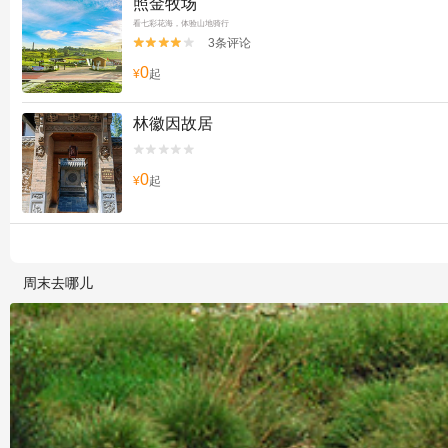
照金牧场
看七彩花海，体验山地骑行
3条评论


0
¥
起
林徽因故居


0
¥
起
周末去哪儿