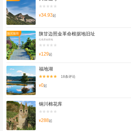


34.93
¥
起
陕甘边照金革命根据地旧址
随买随用
红色革命胜地


129
¥
起
福地湖
18条评论


0
¥
起
铜川棉花库


288
¥
起