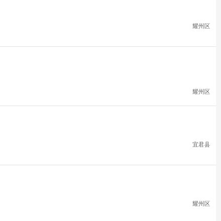
耀州区
耀州区
宜君县
耀州区