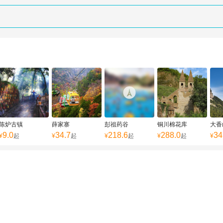
陈炉古镇
薛家寨
彭祖药谷
铜川棉花库
大香
9.0
34.7
218.6
288.0
34
¥
起
¥
起
¥
起
¥
起
¥