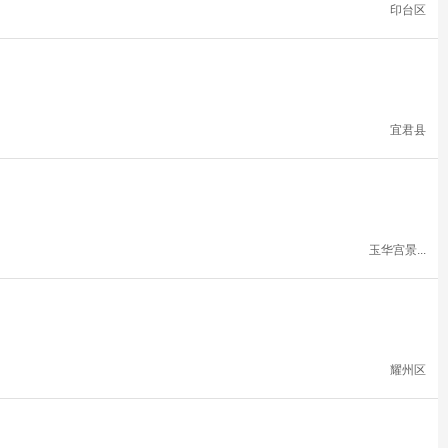
印台区
宜君县
玉华宫景...
耀州区