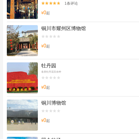
1条评论


0
¥
起
铜川市耀州区博物馆


0
¥
起
牡丹园
各类牡丹花百余种


0
¥
起
铜川博物馆


0
¥
起