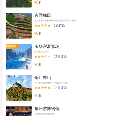
0
¥
起
宜君梯田
被旅游爱好者和摄影家誉为中国美丽旱作梯田
1条评论


0
¥
起
玉华宫滑雪场
随买随用
滑雪道长达千米
17条评论


0
¥
起
铜川香山
具有较高的科研教学和游览观赏价值
14条评论


0
¥
起
耀州窑博物馆
古陶瓷遗址专题博物馆