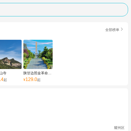

全部榜单
山寺
陕甘边照金革命根据地旧址
.4
129.0
起
¥
起
耀州区