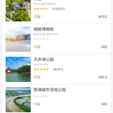
观赏火山遗迹与摩崖石刻
82条评论


0
¥
起
枞阳县
铜陵博物馆
铜文化与铜矿冶炼史为特色


0
¥
起
铜陵
天井湖公园
内有天井大奇观
4条评论


0
¥
起
铜陵县
西湖城市湿地公园


0
¥
起
铜陵