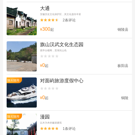
大通
安徽历史文化保护区，其文化遗存丰富
2条评论


300
¥
起
铜陵县
旗山汉武文化生态园
观亭台楼阁，赏湖光山色


0
¥
起
枞阳县
对面屿旅游度假中心
随买随用


0
¥
起
铜陵
漫园
随买随用
以木为本的徽派建筑
1条评论

