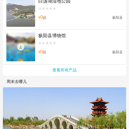
白荡湖湿地公园


0
¥
起
枞阳县
枞阳县博物馆


0
¥
起
枞阳县
查看所有产品
周末去哪儿