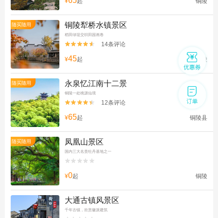
65
¥
起
铜陵
铜陵犁桥水镇景区
随买随用
稻田绿堤交织田园画卷
14条评论


45
¥
起
铜陵
永泉忆江南十二景
随买随用
铜陵一处桃源仙境
12条评论


65
¥
起
铜陵县
凤凰山景区
随买随用
国内三大名贵牡丹基地之一


0
¥
起
铜陵
大通古镇风景区
千年古镇，欣赏徽派建筑