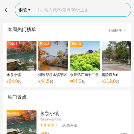

铜陵
输入城市/景点/游玩主题


本周热门榜单

全部榜单
永泉小镇
铜陵犁桥水镇景区
永泉忆江南十二景
铜陵螺丝山
64.0
44.5
64.0
112.0
¥
起
¥
起
¥
起
¥
起
热门景点
永泉小镇
随买随用
可体验铜钱交易乐趣
20条评论

