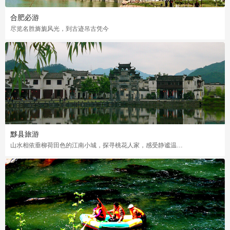
合肥必游
尽览名胜旖旎风光，到古迹吊古凭今
黟县旅游
山水相依垂柳荷田色的江南小城，探寻桃花人家，感受静谧温馨田园生活