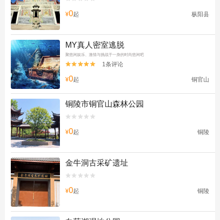
0
¥
起
枞阳县
MY真人密室逃脱
聚悠闲娱乐、激情与挑战于一身的时尚悠闲吧
1条评论


0
¥
起
铜官山
铜陵市铜官山森林公园


0
¥
起
铜陵
金牛洞古采矿遗址


0
¥
起
铜陵