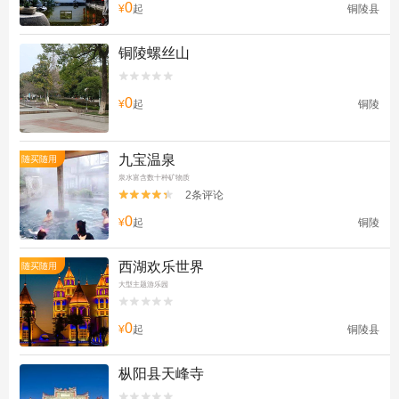
0
¥
起
铜陵县
铜陵螺丝山


0
¥
起
铜陵
九宝温泉
随买随用
泉水富含数十种矿物质
2条评论


0
¥
起
铜陵
西湖欢乐世界
随买随用
大型主题游乐园


0
¥
起
铜陵县
枞阳县天峰寺

