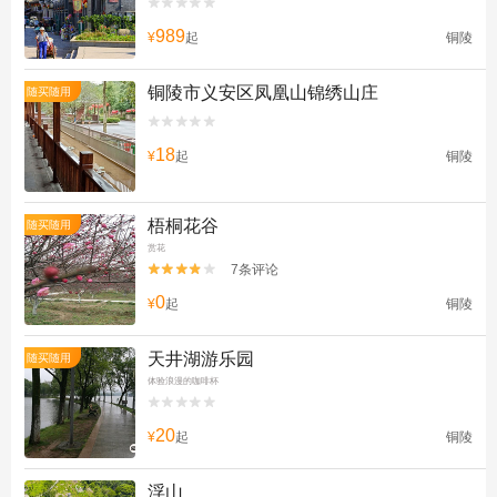


989
¥
起
铜陵
铜陵市义安区凤凰山锦绣山庄
随买随用


18
¥
起
铜陵
梧桐花谷
随买随用
赏花
7条评论


0
¥
起
铜陵
天井湖游乐园
随买随用
体验浪漫的咖啡杯


20
¥
起
铜陵
浮山