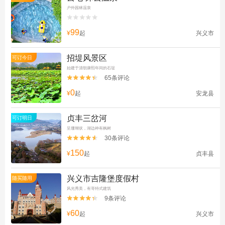
户外园林温泉


99
¥
起
兴义市
招堤风景区
可订今日
始建于清朝康熙年间的石堤
65条评论


0
¥
起
安龙县
贞丰三岔河
可订明日
呈珊瑚状，湖边种有枫树
30条评论


150
¥
起
贞丰县
兴义市吉隆堡度假村
随买随用
风光秀美，有哥特式建筑
9条评论


60
¥
起
兴义市