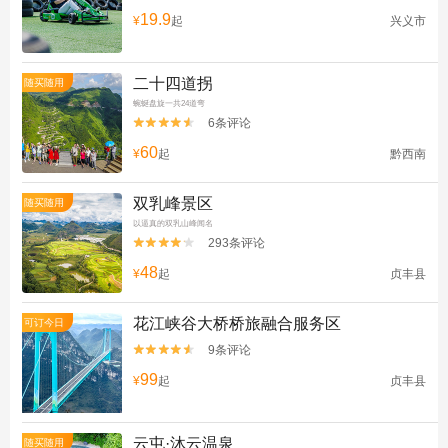
19.9
¥
起
兴义市
二十四道拐
随买随用
蜿蜒盘旋一共24道弯
6条评论


60
¥
起
黔西南
双乳峰景区
随买随用
以逼真的双乳山峰闻名
293条评论


48
¥
起
贞丰县
花江峡谷大桥桥旅融合服务区
可订今日
9条评论


99
¥
起
贞丰县
云屯·沐云温泉
随买随用