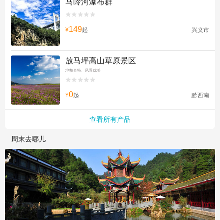
马岭河瀑布群


149
¥
起
兴义市
放马坪高山草原景区
地貌奇特、风景优美


0
¥
起
黔西南
查看所有产品
周末去哪儿