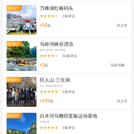
万峰湖红椿码头
随买随用
2条评论


58
¥
起
兴义市
马岭河峡谷漂流
随买随用
素有"神州第一漂"的美称
34条评论


0
¥
起
马岭河峡...
巨人山·三生洞
随买随用
3万㎡穹顶AI光影互动
1条评论


499
¥
起
兴义市
白水河马鞭田桨板运动基地
随买随用
水质清澈
1条评论

