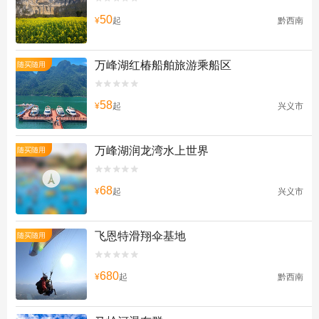
50
¥
起
黔西南
万峰湖红椿船舶旅游乘船区
随买随用


58
¥
起
兴义市
万峰湖润龙湾水上世界
随买随用


68
¥
起
兴义市
飞恩特滑翔伞基地
随买随用


680
¥
起
黔西南