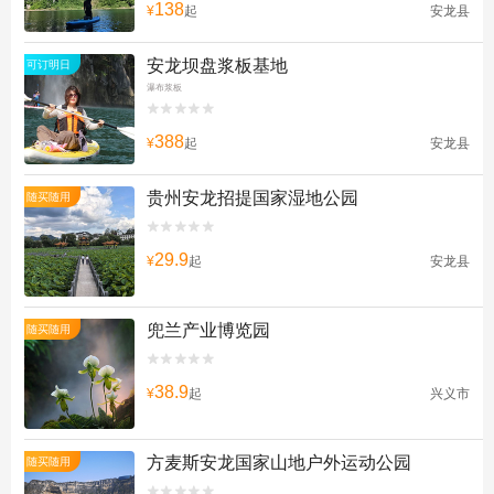
138
¥
起
安龙县
安龙坝盘浆板基地
可订明日
瀑布浆板


388
¥
起
安龙县
贵州安龙招提国家湿地公园
随买随用


29.9
¥
起
安龙县
兜兰产业博览园
随买随用


38.9
¥
起
兴义市
方麦斯安龙国家山地户外运动公园
随买随用

