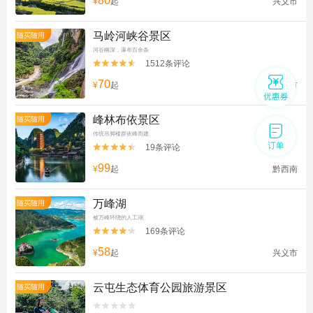
80
¥
起
兴义市
马岭河峡谷景区
随买随用
河谷幽深，瀑布百余条
1512条评论


70
¥
起
兴义市
峰林布依景区
随买随用
传统吊脚楼群依峰而建
19条评论


99
¥
起
黔西南
万峰湖
随买随用
被万峰环绕的人工湖
169条评论


58
¥
起
兴义市
云屯生态体育公园旅游景区
随买随用

