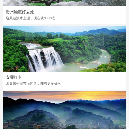
贵州漂流好去处
迎风破浪水上漂，现在就“GO”吧
安顺打卡
因黄果树瀑布而闻名，却有更多好玩