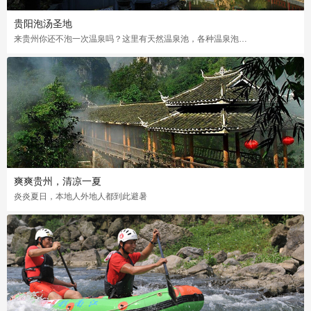
贵阳泡汤圣地
来贵州你还不泡一次温泉吗？这里有天然温泉池，各种温泉泡法让你的皮肤不再干痒
爽爽贵州，清凉一夏
炎炎夏日，本地人外地人都到此避暑