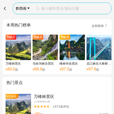

黔西南
输入城市/景点/游玩主题


本周热门榜单

全部榜单
万峰林景区
马岭河峡谷景区
峰林布依景区
花江峡谷大桥桥旅融合服务区
80.0
68.9
97.5
97.6
¥
起
¥
起
¥
起
¥
起
热门景点
万峰林景区
随买随用
上万座锥状的山峰
1471条评论

