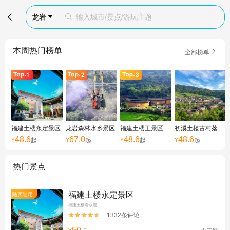

龙岩
输入城市/景点/游玩主题


本周热门榜单

全部榜单
福建土楼永定景区
龙岩森林水乡景区
福建土楼王景区
初溪土楼古村落
48.6
67.0
48.6
48.6
¥
起
¥
起
¥
起
¥
起
热门景点
福建土楼永定景区
随买随用
福建土楼看永定
1332条评论

