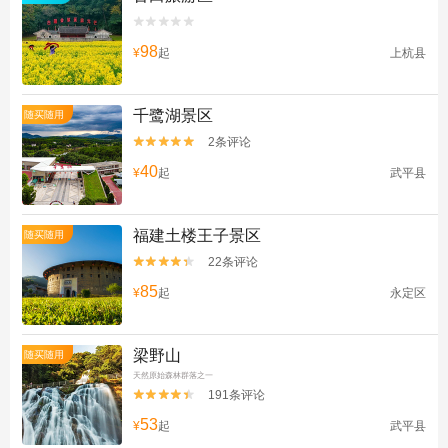


98
¥
起
上杭县
千鹭湖景区
随买随用
2条评论


40
¥
起
武平县
福建土楼王子景区
随买随用
22条评论


85
¥
起
永定区
梁野山
随买随用
天然原始森林群落之一
191条评论


53
¥
起
武平县