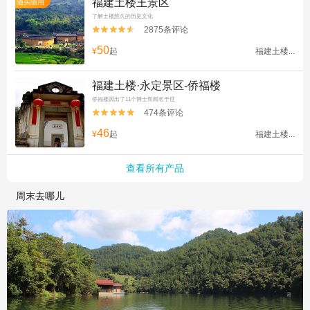
福建土楼王景区
随买随用
了解土楼悠久的历史文化
2875条评论


50
¥
起
福建土楼...
福建土楼·永定景区-侨福楼
侨福楼因出了11个博士而闻名于世
474条评论


46
¥
起
福建土楼...
查看所有产品
周末去哪儿