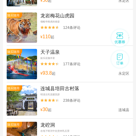
50
¥
起
永定区
龙岩梅花山虎园
随买随用
领略华南虎的雄姿
124条评论


110
¥
起
上杭县
天子温泉
随买随用
娱乐设施丰富
177条评论


93.8
¥
起
永定区
连城县培田古村落
随买随用
明清古民居建筑群
238条评论


30
¥
起
连城县
龙硿洞
随买随用
在地下暗河中欣赏钟乳石景