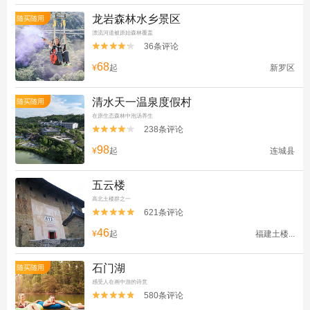
龙岩森林水乡景区
随买随用
漂流河道被原始森林覆盖
36条评论


68
¥
起
新罗区
清水天一温泉度假村
随买随用
在原生态森林中泡汤养生
238条评论


98
¥
起
连城县
五云楼
高北土楼群之一
621条评论


46
¥
起
福建土楼...
石门湖
随买随用
感受人在画中游的诗意
580条评论

