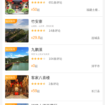
651条评论


50
¥
起
福建土楼...
竹安寨
随买随用
山路险，山石奇，景色壮观
14条评论


29.8
¥
起
连城县
九鹏溪
随买随用
享受“水上茶乡”的美景
104条评论


0
¥
起
漳平市
客家八喜楼
随买随用
2条评论


59
¥
起
长汀县