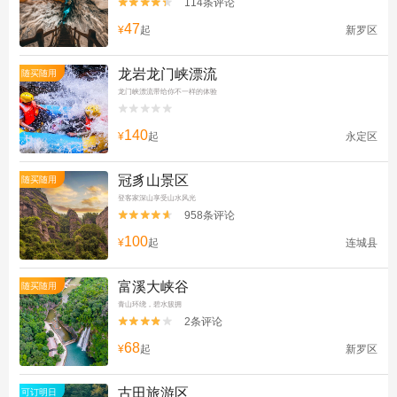
114条评论


47
¥
起
新罗区
龙岩龙门峡漂流
随买随用
龙门峡漂流带给你不一样的体验


140
¥
起
永定区
冠豸山景区
随买随用
登客家深山享受山水风光
958条评论


100
¥
起
连城县
富溪大峡谷
随买随用
青山环绕，碧水簇拥
2条评论


68
¥
起
新罗区
古田旅游区
可订明日