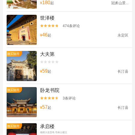
180
¥
起
冠豸山景...
世泽楼
474条评论


46
¥
起
永定区
大夫第
随买随用


59
¥
起
长汀县
卧龙书院
随买随用
3条评论


57
¥
起
长汀县
承启楼
随买随用
规模大造型奇,号称土楼王