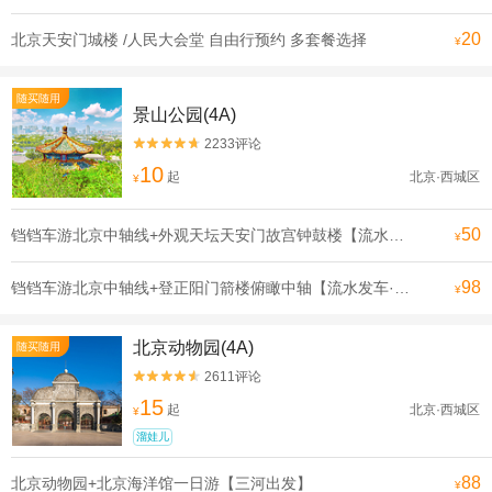
20
北京天安门城楼 /人民大会堂 自由行预约 多套餐选择
¥
随买随用
景山公园(4A)
2233评论


10
起
北京·西城区
¥
50
铛铛车游北京中轴线+外观天坛天安门故宫钟鼓楼【流水发申遗线】【[申遗成功路线·北京中轴线]沿途全是北京必打卡景点， 探寻北京深厚的历史底蕴】
¥
98
铛铛车游北京中轴线+登正阳门箭楼俯瞰中轴【流水发车·申遗线】【[申遗成功路线·北京中轴线]沿途全是北京必打卡景点， 探寻北京深厚的历史底蕴】
¥
北京动物园(4A)
随买随用
2611评论


15
起
北京·西城区
¥
溜娃儿
88
北京动物园+北京海洋馆一日游【三河出发】
¥