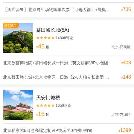
736
【酒店套餐】北京野生动物园单次票（可选人群）+麗枫酒店（北京大兴国际机场店）1晚
¥
随买随用
慕田峪长城(5A)
14808评论


45
起
北京·怀柔区
¥
408
北京故宫博物院+慕田峪长城一日游（英文讲解VIP小包团）【一天玩遍北京双古迹，合理安排行程 拒绝走马观花】
¥
148
北京慕田峪长城+北京动物园一日游【2-8人独立私家团 登长城看熊猫.亲子游可选含缆车或索道滑道】
¥
天安门城楼
1650评论


15
起
北京·东城区
¥
1399
北京私家团5日游高端定制VIP纯玩团0自费0购物
¥