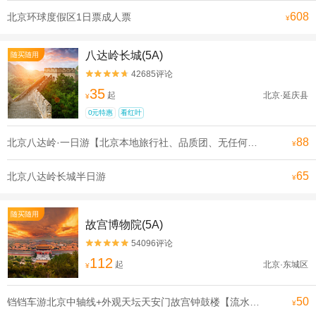
608
北京环球度假区1日票成人票
¥
八达岭长城(5A)
随买随用
42685评论


35
起
北京·延庆县
¥
0元特惠
看红叶
88
北京八达岭·一日游【北京本地旅行社、品质团、无任何购物和推销环节、无任何隐形消费，让您轻松游北京、享受旅游的乐趣】
¥
65
北京八达岭长城半日游
¥
随买随用
故宫博物院(5A)
54096评论


112
起
北京·东城区
¥
50
铛铛车游北京中轴线+外观天坛天安门故宫钟鼓楼【流水发申遗线】【[申遗成功路线·北京中轴线]沿途全是北京必打卡景点， 探寻北京深厚的历史底蕴】
¥