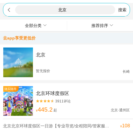

搜索
全部分类
推荐排序
去app享受更低价
北京
暂无报价
长崎
随买随用
北京环球度假区
3911评论


445.2
起
北京·通州区
¥
108
北京北京环球度假区一日游【专业导览/全程陪同/管家服务可升级一对一导览电影世界在此成真】
¥