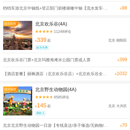
98
铛铛车游北京中轴线+登正阳门箭楼俯瞰中轴【流水发车·申遗线】【[申遗成功路线·北京中轴线]沿途全是北京必打卡景点， 探寻北京深厚的历史底蕴】
¥
北京欢乐谷(4A)
随买随用
11249评论


339
起
北京·朝阳区
¥
娱乐先锋
399
北京欢乐谷门票+北京玛雅海滩水公园门票成人票
¥
1032
【酒店套餐】丽枫酒店（北京欢乐谷店）+北京欢乐谷全天单次票（可选人群）
¥
北京野生动物园(4A)
随买随用
6585评论


145
起
北京·大兴区
¥
溜娃儿
70
北京北京野生动物园一日游【专线直达/亲子臻选/无购物/可选含门票】
¥