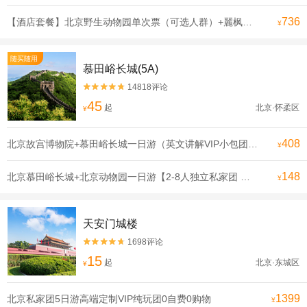
736
【酒店套餐】北京野生动物园单次票（可选人群）+麗枫酒店（北京大兴国际机场店）1晚
¥
随买随用
慕田峪长城(5A)
14818评论


45
起
北京·怀柔区
¥
408
北京故宫博物院+慕田峪长城一日游（英文讲解VIP小包团）【一天玩遍北京双古迹，合理安排行程 拒绝走马观花】
¥
148
北京慕田峪长城+北京动物园一日游【2-8人独立私家团 登长城看熊猫.亲子游可选含缆车或索道滑道】
¥
天安门城楼
1698评论


15
起
北京·东城区
¥
1399
北京私家团5日游高端定制VIP纯玩团0自费0购物
¥