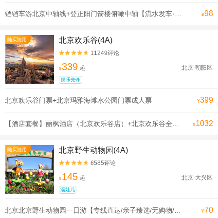
98
铛铛车游北京中轴线+登正阳门箭楼俯瞰中轴【流水发车·申遗线】【[申遗成功路线·北京中轴线]沿途全是北京必打卡景点， 探寻北京深厚的历史底蕴】
¥
北京欢乐谷(4A)
随买随用
11249评论


339
起
北京·朝阳区
¥
娱乐先锋
399
北京欢乐谷门票+北京玛雅海滩水公园门票成人票
¥
1032
【酒店套餐】丽枫酒店（北京欢乐谷店）+北京欢乐谷全天单次票（可选人群）
¥
北京野生动物园(4A)
随买随用
6585评论


145
起
北京·大兴区
¥
溜娃儿
70
北京北京野生动物园一日游【专线直达/亲子臻选/无购物/可选含门票】
¥