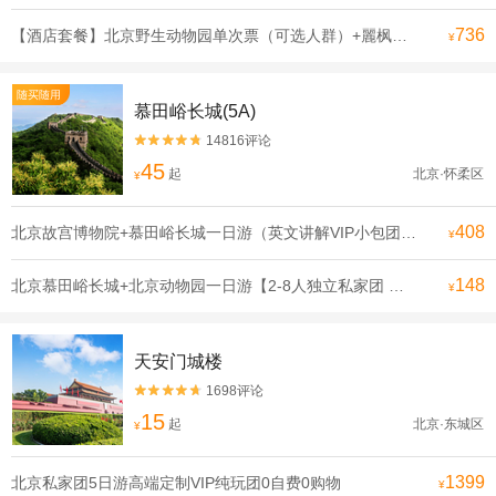
736
【酒店套餐】北京野生动物园单次票（可选人群）+麗枫酒店（北京大兴国际机场店）1晚
¥
随买随用
慕田峪长城(5A)
14816评论


45
起
北京·怀柔区
¥
408
北京故宫博物院+慕田峪长城一日游（英文讲解VIP小包团）【一天玩遍北京双古迹，合理安排行程 拒绝走马观花】
¥
148
北京慕田峪长城+北京动物园一日游【2-8人独立私家团 登长城看熊猫.亲子游可选含缆车或索道滑道】
¥
天安门城楼
1698评论


15
起
北京·东城区
¥
1399
北京私家团5日游高端定制VIP纯玩团0自费0购物
¥