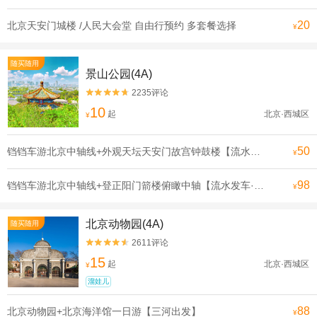
20
北京天安门城楼 /人民大会堂 自由行预约 多套餐选择
¥
随买随用
景山公园(4A)
2235评论


10
起
北京·西城区
¥
50
铛铛车游北京中轴线+外观天坛天安门故宫钟鼓楼【流水发申遗线】【[申遗成功路线·北京中轴线]沿途全是北京必打卡景点， 探寻北京深厚的历史底蕴】
¥
98
铛铛车游北京中轴线+登正阳门箭楼俯瞰中轴【流水发车·申遗线】【[申遗成功路线·北京中轴线]沿途全是北京必打卡景点， 探寻北京深厚的历史底蕴】
¥
北京动物园(4A)
随买随用
2611评论


15
起
北京·西城区
¥
溜娃儿
88
北京动物园+北京海洋馆一日游【三河出发】
¥