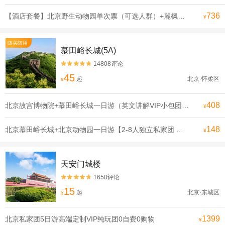
736
【酒店套餐】北京野生动物园单次票（可选人群）+麗枫酒店（北京大兴国际机场店）1晚
¥
随买随用
慕田峪长城(5A)
14808评论


45
起
北京·怀柔区
¥
408
北京故宫博物院+慕田峪长城一日游（英文讲解VIP小包团）【一天玩遍北京双古迹，合理安排行程 拒绝走马观花】
¥
148
北京慕田峪长城+北京动物园一日游【2-8人独立私家团 登长城看熊猫.亲子游可选含缆车或索道滑道】
¥
天安门城楼
1650评论


15
起
北京·东城区
¥
1399
北京私家团5日游高端定制VIP纯玩团0自费0购物
¥