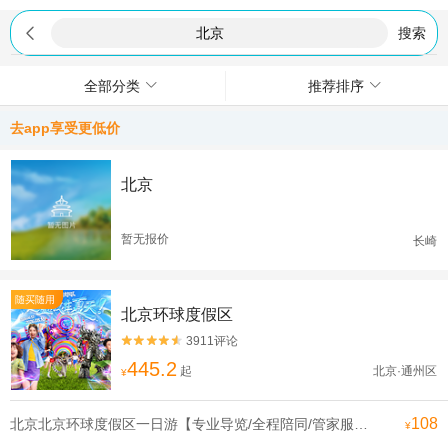

搜索
全部分类
推荐排序
去app享受更低价
北京
暂无报价
长崎
随买随用
北京环球度假区
3911评论


445.2
起
北京·通州区
¥
108
北京北京环球度假区一日游【专业导览/全程陪同/管家服务可升级一对一导览电影世界在此成真】
¥