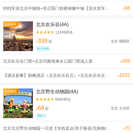
98
铛铛车游北京中轴线+登正阳门箭楼俯瞰中轴【流水发车·申遗线】【[申遗成功路线·北京中轴线]沿途全是北京必打卡景点， 探寻北京深厚的历史底蕴】
¥
北京欢乐谷(4A)
随买随用
11249评论


339
起
北京·朝阳区
¥
娱乐先锋
399
北京欢乐谷门票+北京玛雅海滩水公园门票成人票
¥
1032
【酒店套餐】丽枫酒店（北京欢乐谷店）+北京欢乐谷全天单次票（可选人群）
¥
北京野生动物园(4A)
随买随用
6585评论


68
起
北京·大兴区
¥
溜娃儿
70
北京北京野生动物园一日游【专线直达/亲子臻选/无购物/可选含门票】
¥