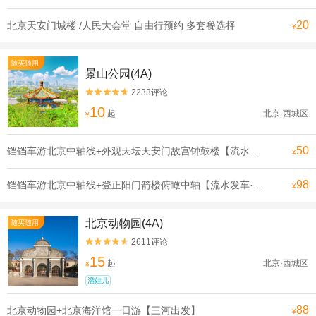
20
北京天安门城楼 /人民大会堂 自由行预约 多套餐选择
¥
随买随用
景山公园(4A)
2233评论


10
起
北京·西城区
¥
50
铛铛车游北京中轴线+外观天坛天安门故宫钟鼓楼【流水发申遗线】【[申遗成功路线·北京中轴线]沿途全是北京必打卡景点， 探寻北京深厚的历史底蕴】
¥
98
铛铛车游北京中轴线+登正阳门箭楼俯瞰中轴【流水发车·申遗线】【[申遗成功路线·北京中轴线]沿途全是北京必打卡景点， 探寻北京深厚的历史底蕴】
¥
北京动物园(4A)
随买随用
2611评论


15
起
北京·西城区
¥
溜娃儿
88
北京动物园+北京海洋馆一日游【三河出发】
¥