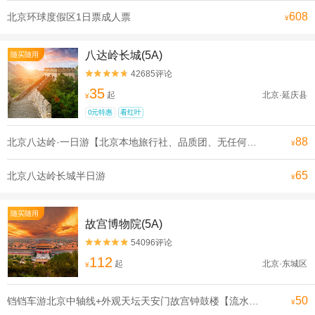
608
北京环球度假区1日票成人票
¥
八达岭长城(5A)
随买随用
42685评论


35
起
北京·延庆县
¥
0元特惠
看红叶
88
北京八达岭·一日游【北京本地旅行社、品质团、无任何购物和推销环节、无任何隐形消费，让您轻松游北京、享受旅游的乐趣】
¥
65
北京八达岭长城半日游
¥
随买随用
故宫博物院(5A)
54096评论


112
起
北京·东城区
¥
50
铛铛车游北京中轴线+外观天坛天安门故宫钟鼓楼【流水发申遗线】【[申遗成功路线·北京中轴线]沿途全是北京必打卡景点， 探寻北京深厚的历史底蕴】
¥