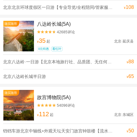
108
北京北京环球度假区一日游【专业导览/全程陪同/管家服务可升级一对一导览电影世界在此成真】
¥
八达岭长城(5A)
随买随用
42685评论


35
起
北京·延庆县
¥
0元特惠
看红叶
88
北京八达岭·一日游【北京本地旅行社、品质团、无任何购物和推销环节、无任何隐形消费，让您轻松游北京、享受旅游的乐趣】
¥
65
北京八达岭长城半日游
¥
随买随用
故宫博物院(5A)
54096评论


112
起
北京·东城区
¥
50
铛铛车游北京中轴线+外观天坛天安门故宫钟鼓楼【流水发申遗线】【[申遗成功路线·北京中轴线]沿途全是北京必打卡景点， 探寻北京深厚的历史底蕴】
¥