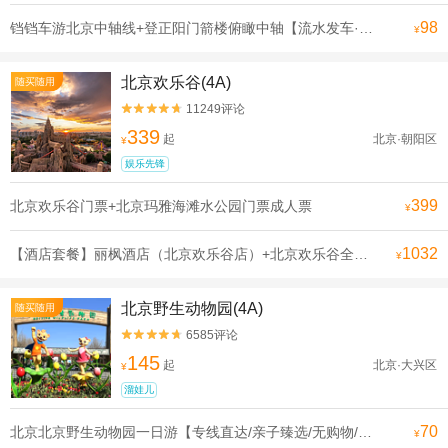
98
铛铛车游北京中轴线+登正阳门箭楼俯瞰中轴【流水发车·申遗线】【[申遗成功路线·北京中轴线]沿途全是北京必打卡景点， 探寻北京深厚的历史底蕴】
¥
北京欢乐谷(4A)
随买随用
11249评论


339
起
北京·朝阳区
¥
娱乐先锋
399
北京欢乐谷门票+北京玛雅海滩水公园门票成人票
¥
1032
【酒店套餐】丽枫酒店（北京欢乐谷店）+北京欢乐谷全天单次票（可选人群）
¥
北京野生动物园(4A)
随买随用
6585评论


145
起
北京·大兴区
¥
溜娃儿
70
北京北京野生动物园一日游【专线直达/亲子臻选/无购物/可选含门票】
¥