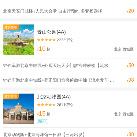
20
北京天安门城楼 /人民大会堂 自由行预约 多套餐选择
¥
随买随用
景山公园(4A)
2233评论


10
起
北京·西城区
¥
50
铛铛车游北京中轴线+外观天坛天安门故宫钟鼓楼【流水发申遗线】【[申遗成功路线·北京中轴线]沿途全是北京必打卡景点， 探寻北京深厚的历史底蕴】
¥
98
铛铛车游北京中轴线+登正阳门箭楼俯瞰中轴【流水发车·申遗线】【[申遗成功路线·北京中轴线]沿途全是北京必打卡景点， 探寻北京深厚的历史底蕴】
¥
北京动物园(4A)
随买随用
2611评论


15
起
北京·西城区
¥
溜娃儿
88
北京动物园+北京海洋馆一日游【三河出发】
¥