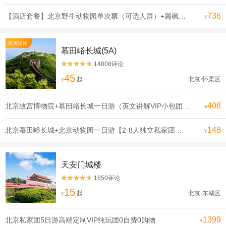
736
【酒店套餐】北京野生动物园单次票（可选人群）+麗枫酒店（北京大兴国际机场店）1晚
¥
随买随用
慕田峪长城(5A)
14808评论


45
起
北京·怀柔区
¥
408
北京故宫博物院+慕田峪长城一日游（英文讲解VIP小包团）【一天玩遍北京双古迹，合理安排行程 拒绝走马观花】
¥
148
北京慕田峪长城+北京动物园一日游【2-8人独立私家团 登长城看熊猫.亲子游可选含缆车或索道滑道】
¥
天安门城楼
1650评论


15
起
北京·东城区
¥
1399
北京私家团5日游高端定制VIP纯玩团0自费0购物
¥