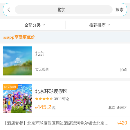

搜索
全部分类
推荐排序
去app享受更低价
北京
暂无报价
长崎
随买随用
北京环球度假区
3911评论


445.2
起
北京·通州区
¥
420
【酒店套餐】北京环球度假区周边酒店运河希尔顿含北京环球影城门票双人自助早餐
¥