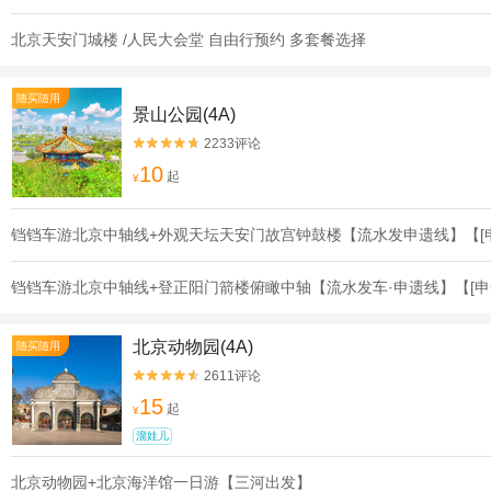
北京天安门城楼 /人民大会堂 自由行预约 多套餐选择
随买随用
景山公园(4A)
2233评论


10
起
¥
铛铛车游北京中轴线+外观天坛天安门故宫钟鼓楼【流水发申遗线】【[
铛铛车游北京中轴线+登正阳门箭楼俯瞰中轴【流水发车·申遗线】【[申
北京动物园(4A)
随买随用
2611评论


15
起
¥
溜娃儿
北京动物园+北京海洋馆一日游【三河出发】