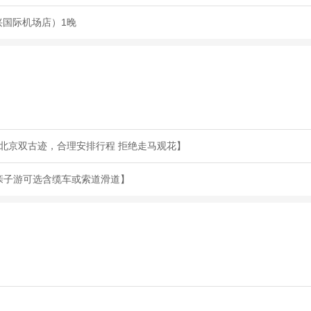
兴国际机场店）1晚
遍北京双古迹，合理安排行程 拒绝走马观花】
.亲子游可选含缆车或索道滑道】