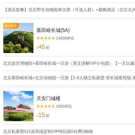
【酒店套餐】北京野生动物园单次票（可选人群）+麗枫酒店（北京大
随买随用
慕田峪长城(5A)
14808评论


45
起
¥
北京故宫博物院+慕田峪长城一日游（英文讲解VIP小包团）【一天玩
北京慕田峪长城+北京动物园一日游【2-8人独立私家团 登长城看熊猫
天安门城楼
1650评论


15
起
¥
北京私家团5日游高端定制VIP纯玩团0自费0购物