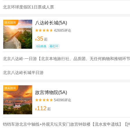
北京环球度假区1日票成人票
八达岭长城(5A)
随买随用
42685评论


35
起
¥
0元特惠
看红叶
北京八达岭·一日游【北京本地旅行社、品质团、无任何购物和推销环
北京八达岭长城半日游
随买随用
故宫博物院(5A)
54096评论


112
起
¥
铛铛车游北京中轴线+外观天坛天安门故宫钟鼓楼【流水发申遗线】【[