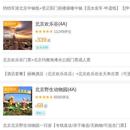
铛铛车游北京中轴线+登正阳门箭楼俯瞰中轴【流水发车·申遗线】【[申
北京欢乐谷(4A)
随买随用
11249评论


339
起
¥
娱乐先锋
北京欢乐谷门票+北京玛雅海滩水公园门票成人票
【酒店套餐】丽枫酒店（北京欢乐谷店）+北京欢乐谷全天单次票（可
北京野生动物园(4A)
随买随用
6585评论


68
起
¥
溜娃儿
北京北京野生动物园一日游【专线直达/亲子臻选/无购物/可选含门票】