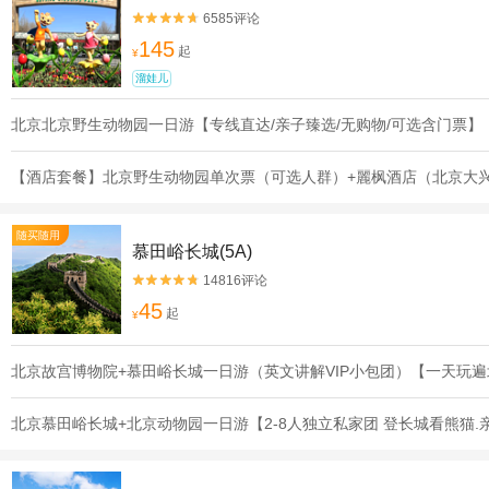
6585评论


145
起
¥
溜娃儿
北京北京野生动物园一日游【专线直达/亲子臻选/无购物/可选含门票】
【酒店套餐】北京野生动物园单次票（可选人群）+麗枫酒店（北京大
随买随用
慕田峪长城(5A)
14816评论


45
起
¥
北京故宫博物院+慕田峪长城一日游（英文讲解VIP小包团）【一天玩
北京慕田峪长城+北京动物园一日游【2-8人独立私家团 登长城看熊猫