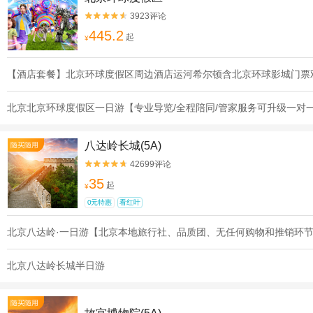
3923评论


445.2
起
¥
【酒店套餐】北京环球度假区周边酒店运河希尔顿含北京环球影城门票
北京北京环球度假区一日游【专业导览/全程陪同/管家服务可升级一对
八达岭长城(5A)
随买随用
42699评论


35
起
¥
0元特惠
看红叶
北京八达岭·一日游【北京本地旅行社、品质团、无任何购物和推销环
北京八达岭长城半日游
随买随用