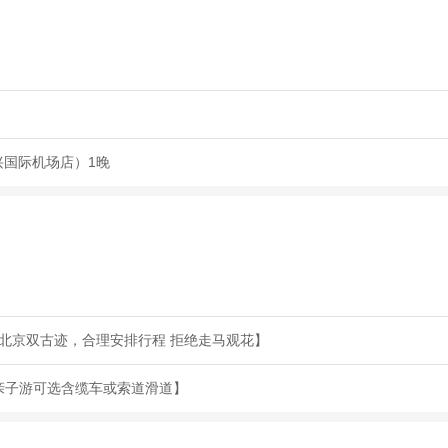
兴国际机场店）1晚
遍北京双古迹，合理安排行程 拒绝走马观花】
.亲子游可选含缆车或索道滑道】