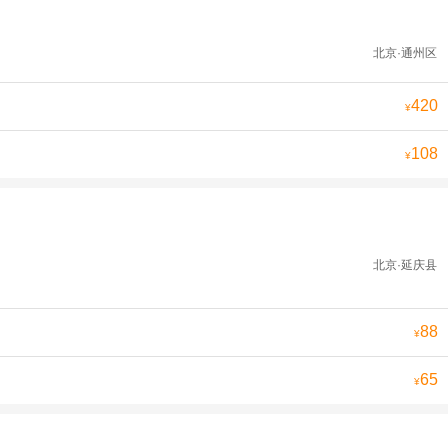
北京·通州区
420
¥
108
¥
北京·延庆县
88
¥
65
¥