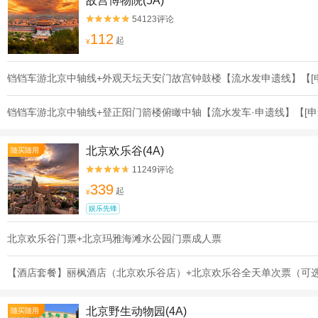
故宫博物院(5A)
54123评论


112
起
¥
铛铛车游北京中轴线+外观天坛天安门故宫钟鼓楼【流水发申遗线】【[
铛铛车游北京中轴线+登正阳门箭楼俯瞰中轴【流水发车·申遗线】【[申
北京欢乐谷(4A)
随买随用
11249评论


339
起
¥
娱乐先锋
北京欢乐谷门票+北京玛雅海滩水公园门票成人票
【酒店套餐】丽枫酒店（北京欢乐谷店）+北京欢乐谷全天单次票（可
北京野生动物园(4A)
随买随用