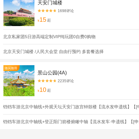
天安门城楼
1698评论


15
起
¥
北京私家团5日游高端定制VIP纯玩团0自费0购物
北京天安门城楼 /人民大会堂 自由行预约 多套餐选择
随买随用
景山公园(4A)
2235评论


10
起
¥
铛铛车游北京中轴线+外观天坛天安门故宫钟鼓楼【流水发申遗线】【[
铛铛车游北京中轴线+登正阳门箭楼俯瞰中轴【流水发车·申遗线】【[申