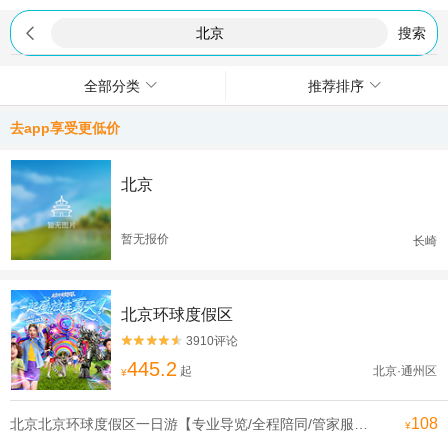

搜索
全部分类
推荐排序
去app享受更低价
北京
暂无报价
长崎
北京环球度假区
3910评论


445.2
起
北京·通州区
¥
108
北京北京环球度假区一日游【专业导览/全程陪同/管家服务可升级一对一导览电影世界在此成真】
¥