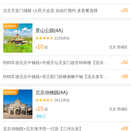
20
北京天安门城楼 /人民大会堂 自由行预约 多套餐选择
¥
随买随用
景山公园(4A)
2235评论


10
起
北京·西城区
¥
50
铛铛车游北京中轴线+外观天坛天安门故宫钟鼓楼【流水发申遗线】【[申遗成功路线·北京中轴线]沿途全是北京必打卡景点， 探寻北京深厚的历史底蕴】
¥
98
铛铛车游北京中轴线+登正阳门箭楼俯瞰中轴【流水发车·申遗线】【[申遗成功路线·北京中轴线]沿途全是北京必打卡景点， 探寻北京深厚的历史底蕴】
¥
北京动物园(4A)
随买随用
2611评论


15
起
北京·西城区
¥
溜娃儿
88
北京动物园+北京海洋馆一日游【三河出发】
¥