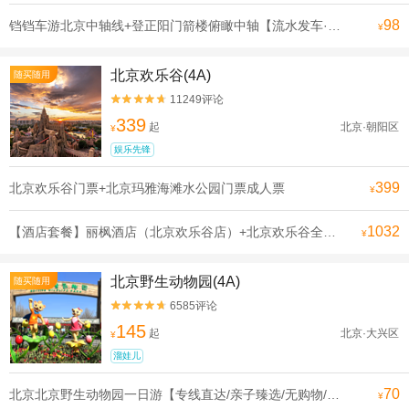
98
铛铛车游北京中轴线+登正阳门箭楼俯瞰中轴【流水发车·申遗线】【[申遗成功路线·北京中轴线]沿途全是北京必打卡景点， 探寻北京深厚的历史底蕴】
¥
北京欢乐谷(4A)
随买随用
11249评论


339
起
北京·朝阳区
¥
娱乐先锋
399
北京欢乐谷门票+北京玛雅海滩水公园门票成人票
¥
1032
【酒店套餐】丽枫酒店（北京欢乐谷店）+北京欢乐谷全天单次票（可选人群）
¥
北京野生动物园(4A)
随买随用
6585评论


145
起
北京·大兴区
¥
溜娃儿
70
北京北京野生动物园一日游【专线直达/亲子臻选/无购物/可选含门票】
¥