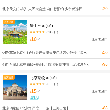
20
北京天安门城楼 /人民大会堂 自由行预约 多套餐选择
¥
随买随用
景山公园(4A)
2233评论


10
起
北京·西城区
¥
50
铛铛车游北京中轴线+外观天坛天安门故宫钟鼓楼【流水发申遗线】【[申遗成功路线·北京中轴线]沿途全是北京必打卡景点， 探寻北京深厚的历史底蕴】
¥
98
铛铛车游北京中轴线+登正阳门箭楼俯瞰中轴【流水发车·申遗线】【[申遗成功路线·北京中轴线]沿途全是北京必打卡景点， 探寻北京深厚的历史底蕴】
¥
北京动物园(4A)
随买随用
2611评论


15
起
北京·西城区
¥
溜娃儿
88
北京动物园+北京海洋馆一日游【三河出发】
¥