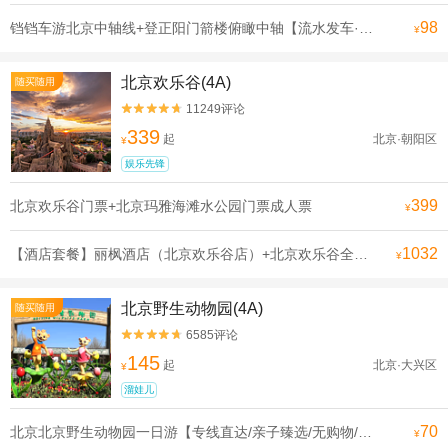
98
铛铛车游北京中轴线+登正阳门箭楼俯瞰中轴【流水发车·申遗线】【[申遗成功路线·北京中轴线]沿途全是北京必打卡景点， 探寻北京深厚的历史底蕴】
¥
北京欢乐谷(4A)
随买随用
11249评论


339
起
北京·朝阳区
¥
娱乐先锋
399
北京欢乐谷门票+北京玛雅海滩水公园门票成人票
¥
1032
【酒店套餐】丽枫酒店（北京欢乐谷店）+北京欢乐谷全天单次票（可选人群）
¥
北京野生动物园(4A)
随买随用
6585评论


145
起
北京·大兴区
¥
溜娃儿
70
北京北京野生动物园一日游【专线直达/亲子臻选/无购物/可选含门票】
¥