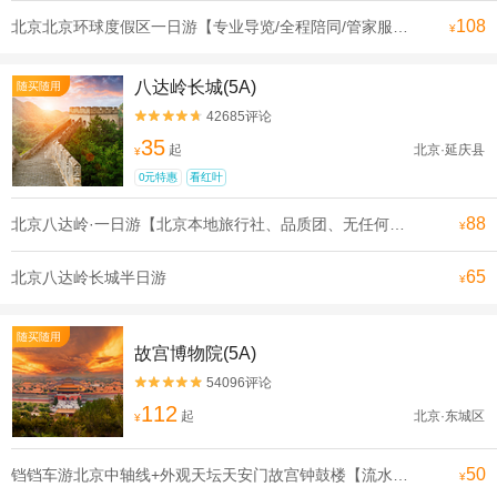
108
北京北京环球度假区一日游【专业导览/全程陪同/管家服务可升级一对一导览电影世界在此成真】
¥
八达岭长城(5A)
随买随用
42685评论


35
起
北京·延庆县
¥
0元特惠
看红叶
88
北京八达岭·一日游【北京本地旅行社、品质团、无任何购物和推销环节、无任何隐形消费，让您轻松游北京、享受旅游的乐趣】
¥
65
北京八达岭长城半日游
¥
随买随用
故宫博物院(5A)
54096评论


112
起
北京·东城区
¥
50
铛铛车游北京中轴线+外观天坛天安门故宫钟鼓楼【流水发申遗线】【[申遗成功路线·北京中轴线]沿途全是北京必打卡景点， 探寻北京深厚的历史底蕴】
¥