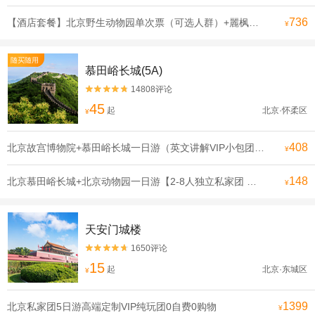
736
【酒店套餐】北京野生动物园单次票（可选人群）+麗枫酒店（北京大兴国际机场店）1晚
¥
随买随用
慕田峪长城(5A)
14808评论


45
起
北京·怀柔区
¥
408
北京故宫博物院+慕田峪长城一日游（英文讲解VIP小包团）【一天玩遍北京双古迹，合理安排行程 拒绝走马观花】
¥
148
北京慕田峪长城+北京动物园一日游【2-8人独立私家团 登长城看熊猫.亲子游可选含缆车或索道滑道】
¥
天安门城楼
1650评论


15
起
北京·东城区
¥
1399
北京私家团5日游高端定制VIP纯玩团0自费0购物
¥