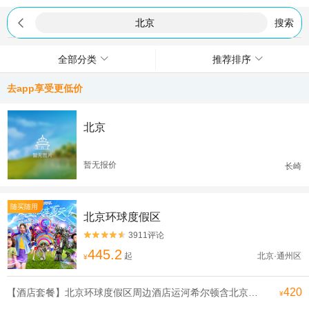

搜索
全部分类
推荐排序
去app享受更低价
北京
暂无报价
长崎
随买随用
北京环球度假区
3911评论


445.2
起
北京·通州区
¥
420
【酒店套餐】北京环球度假区周边酒店运河希尔顿含北京环球影城门票双人自助早餐
¥