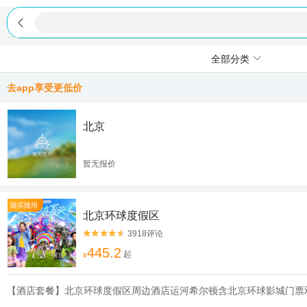

全部分类
去app享受更低价
北京
暂无报价
随买随用
北京环球度假区
3918评论


445.2
起
¥
【酒店套餐】北京环球度假区周边酒店运河希尔顿含北京环球影城门票