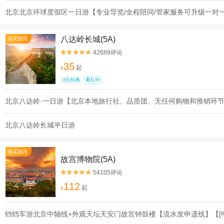
北京北京环球度假区一日游【专业导览/全程陪同/管家服务可升级一对
八达岭长城(5A)
随买随用
42689评论


35
起
¥
0元特惠
看红叶
北京八达岭·一日游【北京本地旅行社、品质团、无任何购物和推销环
北京八达岭长城半日游
随买随用
故宫博物院(5A)
54105评论


112
起
¥
铛铛车游北京中轴线+外观天坛天安门故宫钟鼓楼【流水发申遗线】【[