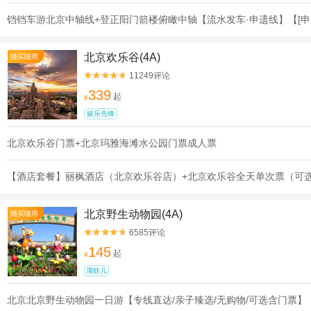
铛铛车游北京中轴线+登正阳门箭楼俯瞰中轴【流水发车·申遗线】【[申
北京欢乐谷(4A)
随买随用
11249评论


339
起
¥
娱乐先锋
北京欢乐谷门票+北京玛雅海滩水公园门票成人票
【酒店套餐】丽枫酒店（北京欢乐谷店）+北京欢乐谷全天单次票（可
北京野生动物园(4A)
随买随用
6585评论


145
起
¥
溜娃儿
北京北京野生动物园一日游【专线直达/亲子臻选/无购物/可选含门票】