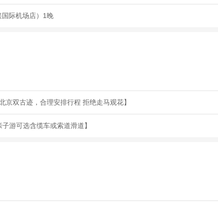
兴国际机场店）1晚
遍北京双古迹，合理安排行程 拒绝走马观花】
.亲子游可选含缆车或索道滑道】