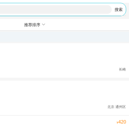
搜索
推荐排序
长崎
北京·通州区
420
¥