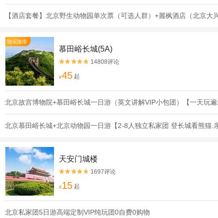
【酒店套餐】北京野生动物园单次票（可选人群）+麗枫酒店（北京大
随买随用
慕田峪长城(5A)
14808评论


45
起
¥
北京故宫博物院+慕田峪长城一日游（英文讲解VIP小包团）【一天玩
北京慕田峪长城+北京动物园一日游【2-8人独立私家团 登长城看熊猫
天安门城楼
1697评论


15
起
¥
北京私家团5日游高端定制VIP纯玩团0自费0购物