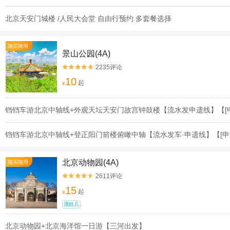
北京天安门城楼 /人民大会堂 自由行预约 多套餐选择
随买随用
景山公园(4A)
2235评论


10
起
¥
铛铛车游北京中轴线+外观天坛天安门故宫钟鼓楼【流水发申遗线】【[
铛铛车游北京中轴线+登正阳门箭楼俯瞰中轴【流水发车·申遗线】【[申
北京动物园(4A)
随买随用
2611评论


15
起
¥
溜娃儿
北京动物园+北京海洋馆一日游【三河出发】