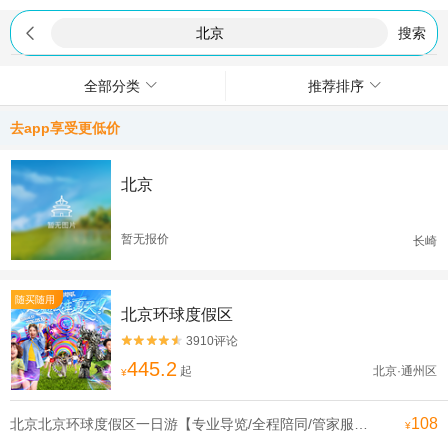

搜索
全部分类
推荐排序
去app享受更低价
北京
暂无报价
长崎
随买随用
北京环球度假区
3910评论


445.2
起
北京·通州区
¥
108
北京北京环球度假区一日游【专业导览/全程陪同/管家服务可升级一对一导览电影世界在此成真】
¥