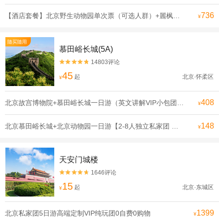
736
【酒店套餐】北京野生动物园单次票（可选人群）+麗枫酒店（北京大兴国际机场店）1晚
¥
随买随用
慕田峪长城(5A)
14803评论


45
起
北京·怀柔区
¥
408
北京故宫博物院+慕田峪长城一日游（英文讲解VIP小包团）【一天玩遍北京双古迹，合理安排行程 拒绝走马观花】
¥
148
北京慕田峪长城+北京动物园一日游【2-8人独立私家团 登长城看熊猫.亲子游可选含缆车或索道滑道】
¥
天安门城楼
1646评论


15
起
北京·东城区
¥
1399
北京私家团5日游高端定制VIP纯玩团0自费0购物
¥