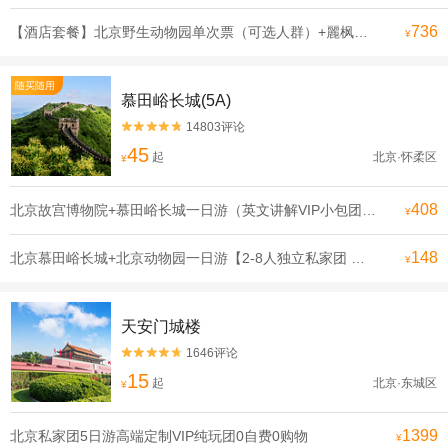
736
【酒店套餐】北京野生动物园单次票（可选人群）+麗枫酒店（北京大兴国际机场店）1晚
¥
随买随用
慕田峪长城(5A)
14803评论


45
起
北京·怀柔区
¥
408
北京故宫博物院+慕田峪长城一日游（英文讲解VIP小包团）【一天玩遍北京双古迹，合理安排行程 拒绝走马观花】
¥
148
北京慕田峪长城+北京动物园一日游【2-8人独立私家团 登长城看熊猫.亲子游可选含缆车或索道滑道】
¥
天安门城楼
1646评论


15
起
北京·东城区
¥
1399
北京私家团5日游高端定制VIP纯玩团0自费0购物
¥