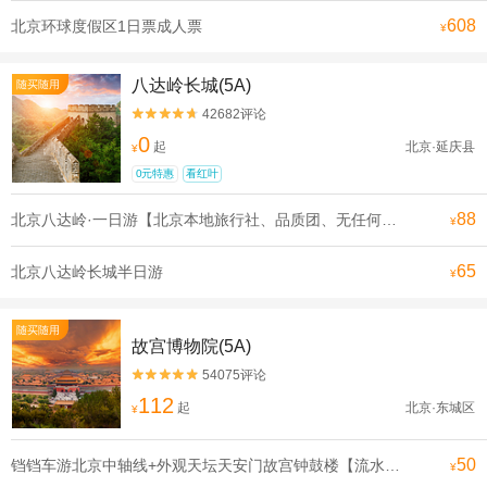
608
北京环球度假区1日票成人票
¥
八达岭长城(5A)
随买随用
42682评论


0
起
北京·延庆县
¥
0元特惠
看红叶
88
北京八达岭·一日游【北京本地旅行社、品质团、无任何购物和推销环节、无任何隐形消费，让您轻松游北京、享受旅游的乐趣】
¥
65
北京八达岭长城半日游
¥
随买随用
故宫博物院(5A)
54075评论


112
起
北京·东城区
¥
50
铛铛车游北京中轴线+外观天坛天安门故宫钟鼓楼【流水发申遗线】【[申遗成功路线·北京中轴线]沿途全是北京必打卡景点， 探寻北京深厚的历史底蕴】
¥