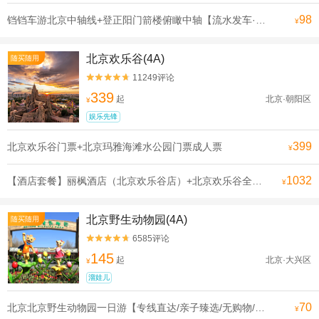
98
铛铛车游北京中轴线+登正阳门箭楼俯瞰中轴【流水发车·申遗线】【[申遗成功路线·北京中轴线]沿途全是北京必打卡景点， 探寻北京深厚的历史底蕴】
¥
北京欢乐谷(4A)
随买随用
11249评论


339
起
北京·朝阳区
¥
娱乐先锋
399
北京欢乐谷门票+北京玛雅海滩水公园门票成人票
¥
1032
【酒店套餐】丽枫酒店（北京欢乐谷店）+北京欢乐谷全天单次票（可选人群）
¥
北京野生动物园(4A)
随买随用
6585评论


145
起
北京·大兴区
¥
溜娃儿
70
北京北京野生动物园一日游【专线直达/亲子臻选/无购物/可选含门票】
¥