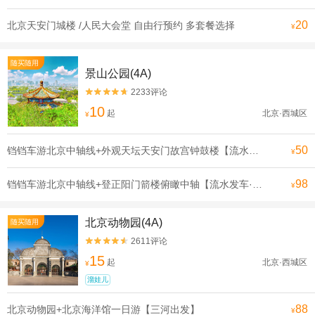
20
北京天安门城楼 /人民大会堂 自由行预约 多套餐选择
¥
随买随用
景山公园(4A)
2233评论


10
起
北京·西城区
¥
50
铛铛车游北京中轴线+外观天坛天安门故宫钟鼓楼【流水发申遗线】【[申遗成功路线·北京中轴线]沿途全是北京必打卡景点， 探寻北京深厚的历史底蕴】
¥
98
铛铛车游北京中轴线+登正阳门箭楼俯瞰中轴【流水发车·申遗线】【[申遗成功路线·北京中轴线]沿途全是北京必打卡景点， 探寻北京深厚的历史底蕴】
¥
北京动物园(4A)
随买随用
2611评论


15
起
北京·西城区
¥
溜娃儿
88
北京动物园+北京海洋馆一日游【三河出发】
¥