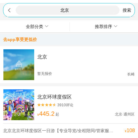

搜索
全部分类
推荐排序
去app享受更低价
北京
暂无报价
长崎
北京环球度假区
3910评论


445.2
起
北京·通州区
¥
108
北京北京环球度假区一日游【专业导览/全程陪同/管家服务可升级一对一导览电影世界在此成真】
¥