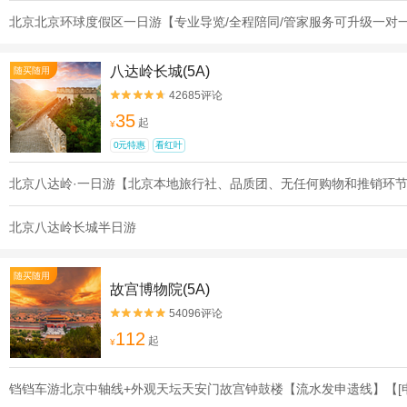
北京北京环球度假区一日游【专业导览/全程陪同/管家服务可升级一对
八达岭长城(5A)
随买随用
42685评论


35
起
¥
0元特惠
看红叶
北京八达岭·一日游【北京本地旅行社、品质团、无任何购物和推销环
北京八达岭长城半日游
随买随用
故宫博物院(5A)
54096评论


112
起
¥
铛铛车游北京中轴线+外观天坛天安门故宫钟鼓楼【流水发申遗线】【[