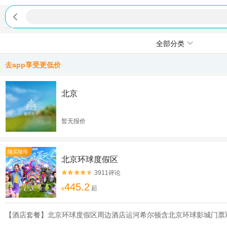

全部分类
去app享受更低价
北京
暂无报价
随买随用
北京环球度假区
3911评论


445.2
起
¥
【酒店套餐】北京环球度假区周边酒店运河希尔顿含北京环球影城门票