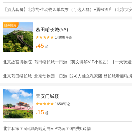
【酒店套餐】北京野生动物园单次票（可选人群）+麗枫酒店（北京大
随买随用
慕田峪长城(5A)
14808评论


45
起
¥
北京故宫博物院+慕田峪长城一日游（英文讲解VIP小包团）【一天玩
北京慕田峪长城+北京动物园一日游【2-8人独立私家团 登长城看熊猫
天安门城楼
1650评论


15
起
¥
北京私家团5日游高端定制VIP纯玩团0自费0购物