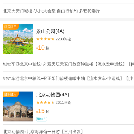
北京天安门城楼 /人民大会堂 自由行预约 多套餐选择
随买随用
景山公园(4A)
2233评论


10
起
¥
铛铛车游北京中轴线+外观天坛天安门故宫钟鼓楼【流水发申遗线】【[
铛铛车游北京中轴线+登正阳门箭楼俯瞰中轴【流水发车·申遗线】【[申
北京动物园(4A)
随买随用
2611评论


15
起
¥
溜娃儿
北京动物园+北京海洋馆一日游【三河出发】