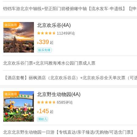
铛铛车游北京中轴线+登正阳门箭楼俯瞰中轴【流水发车·申遗线】【[申
北京欢乐谷(4A)
随买随用
11249评论


339
起
¥
娱乐先锋
北京欢乐谷门票+北京玛雅海滩水公园门票成人票
【酒店套餐】丽枫酒店（北京欢乐谷店）+北京欢乐谷全天单次票（可
北京野生动物园(4A)
随买随用
6585评论


145
起
¥
溜娃儿
北京北京野生动物园一日游【专线直达/亲子臻选/无购物/可选含门票】