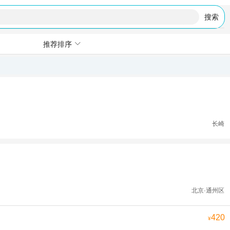
搜索
推荐排序
长崎
北京·通州区
420
¥