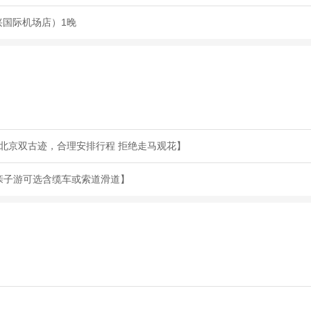
兴国际机场店）1晚
遍北京双古迹，合理安排行程 拒绝走马观花】
.亲子游可选含缆车或索道滑道】