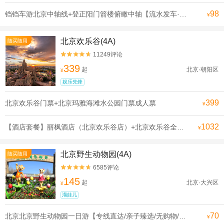
98
铛铛车游北京中轴线+登正阳门箭楼俯瞰中轴【流水发车·申遗线】【[申遗成功路线·北京中轴线]沿途全是北京必打卡景点， 探寻北京深厚的历史底蕴】
¥
北京欢乐谷(4A)
随买随用
11249评论


339
起
北京·朝阳区
¥
娱乐先锋
399
北京欢乐谷门票+北京玛雅海滩水公园门票成人票
¥
1032
【酒店套餐】丽枫酒店（北京欢乐谷店）+北京欢乐谷全天单次票（可选人群）
¥
北京野生动物园(4A)
随买随用
6585评论


145
起
北京·大兴区
¥
溜娃儿
70
北京北京野生动物园一日游【专线直达/亲子臻选/无购物/可选含门票】
¥