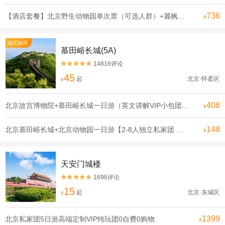
736
【酒店套餐】北京野生动物园单次票（可选人群）+麗枫酒店（北京大兴国际机场店）1晚
¥
随买随用
慕田峪长城(5A)
14816评论


45
起
北京·怀柔区
¥
408
北京故宫博物院+慕田峪长城一日游（英文讲解VIP小包团）【一天玩遍北京双古迹，合理安排行程 拒绝走马观花】
¥
148
北京慕田峪长城+北京动物园一日游【2-8人独立私家团 登长城看熊猫.亲子游可选含缆车或索道滑道】
¥
天安门城楼
1698评论


15
起
北京·东城区
¥
1399
北京私家团5日游高端定制VIP纯玩团0自费0购物
¥