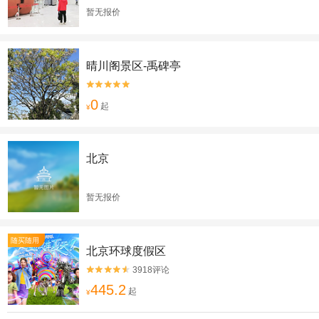
暂无报价
晴川阁景区-禹碑亭


0
起
¥
北京
暂无报价
随买随用
北京环球度假区
3918评论


445.2
起
¥