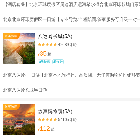
【酒店套餐】北京环球度假区周边酒店运河希尔顿含北京环球影城门票
北京北京环球度假区一日游【专业导览/全程陪同/管家服务可升级一对
八达岭长城(5A)
随买随用
42689评论


35
起
¥
0元特惠
看红叶
北京八达岭·一日游【北京本地旅行社、品质团、无任何购物和推销环
北京八达岭长城半日游
随买随用
故宫博物院(5A)
54105评论


112
起
¥