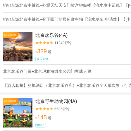
铛铛车游北京中轴线+外观天坛天安门故宫钟鼓楼【流水发申遗线】【[
铛铛车游北京中轴线+登正阳门箭楼俯瞰中轴【流水发车·申遗线】【[申
北京欢乐谷(4A)
随买随用
11249评论


339
起
¥
娱乐先锋
北京欢乐谷门票+北京玛雅海滩水公园门票成人票
【酒店套餐】丽枫酒店（北京欢乐谷店）+北京欢乐谷全天单次票（可
北京野生动物园(4A)
随买随用
6585评论


145
起
¥
溜娃儿