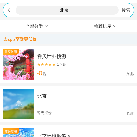

搜索
全部分类
推荐排序
去app享受更低价
随买随用
祥贝世外桃源
1评论


0
起
河池
¥
北京
暂无报价
长崎
随买随用
北京环球度假区