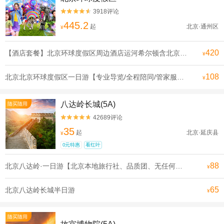
3918评论


445.2
起
北京·通州区
¥
420
【酒店套餐】北京环球度假区周边酒店运河希尔顿含北京环球影城门票双人自助早餐
¥
108
北京北京环球度假区一日游【专业导览/全程陪同/管家服务可升级一对一导览电影世界在此成真】
¥
八达岭长城(5A)
随买随用
42689评论


35
起
北京·延庆县
¥
0元特惠
看红叶
88
北京八达岭·一日游【北京本地旅行社、品质团、无任何购物和推销环节、无任何隐形消费，让您轻松游北京、享受旅游的乐趣】
¥
65
北京八达岭长城半日游
¥
随买随用