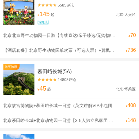
6585评论


145
起
北京·大兴区
¥
溜娃儿
70
北京北京野生动物园一日游【专线直达/亲子臻选/无购物/可选含门票】
¥
736
【酒店套餐】北京野生动物园单次票（可选人群）+麗枫酒店（北京大兴国际机场店）1晚
¥
随买随用
慕田峪长城(5A)
14808评论


45
起
北京·怀柔区
¥
408
北京故宫博物院+慕田峪长城一日游（英文讲解VIP小包团）【一天玩遍北京双古迹，合理安排行程 拒绝走马观花】
¥
148
北京慕田峪长城+北京动物园一日游【2-8人独立私家团 登长城看熊猫.亲子游可选含缆车或索道滑道】
¥