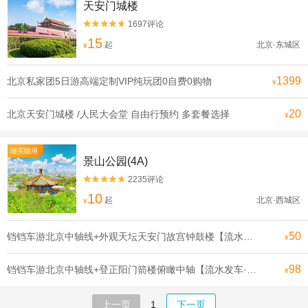
天安门城楼
1697评论


15
起
北京·东城区
¥
1399
北京私家团5日游高端定制VIP纯玩团0自费0购物
¥
20
北京天安门城楼 /人民大会堂 自由行预约 多套餐选择
¥
随买随用
景山公园(4A)
2235评论


10
起
北京·西城区
¥
50
铛铛车游北京中轴线+外观天坛天安门故宫钟鼓楼【流水发申遗线】【[申遗成功路线·北京中轴线]沿途全是北京必打卡景点， 探寻北京深厚的历史底蕴】
¥
98
铛铛车游北京中轴线+登正阳门箭楼俯瞰中轴【流水发车·申遗线】【[申遗成功路线·北京中轴线]沿途全是北京必打卡景点， 探寻北京深厚的历史底蕴】
¥
上一页
1
下一页