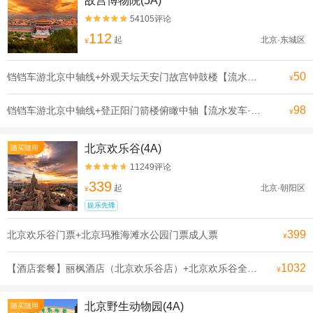
故宫博物院(5A)
54105评论


112
起
北京·东城区
¥
50
铛铛车游北京中轴线+外观天坛天安门故宫钟鼓楼【流水发申遗线】【[申遗成功路线·北京中轴线]沿途全是北京必打卡景点， 探寻北京深厚的历史底蕴】
¥
98
铛铛车游北京中轴线+登正阳门箭楼俯瞰中轴【流水发车·申遗线】【[申遗成功路线·北京中轴线]沿途全是北京必打卡景点， 探寻北京深厚的历史底蕴】
¥
北京欢乐谷(4A)
随买随用
11249评论


339
起
北京·朝阳区
¥
娱乐先锋
399
北京欢乐谷门票+北京玛雅海滩水公园门票成人票
¥
1032
【酒店套餐】丽枫酒店（北京欢乐谷店）+北京欢乐谷全天单次票（可选人群）
¥
北京野生动物园(4A)
随买随用