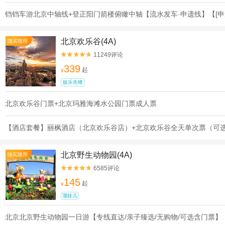
铛铛车游北京中轴线+登正阳门箭楼俯瞰中轴【流水发车·申遗线】【[申
北京欢乐谷(4A)
随买随用
11249评论


339
起
¥
娱乐先锋
北京欢乐谷门票+北京玛雅海滩水公园门票成人票
【酒店套餐】丽枫酒店（北京欢乐谷店）+北京欢乐谷全天单次票（可
北京野生动物园(4A)
随买随用
6585评论


145
起
¥
溜娃儿
北京北京野生动物园一日游【专线直达/亲子臻选/无购物/可选含门票】