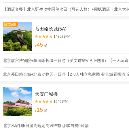
【酒店套餐】北京野生动物园单次票（可选人群）+麗枫酒店（北京大
随买随用
慕田峪长城(5A)
14803评论


45
起
¥
北京故宫博物院+慕田峪长城一日游（英文讲解VIP小包团）【一天玩
北京慕田峪长城+北京动物园一日游【2-8人独立私家团 登长城看熊猫
天安门城楼
1646评论


15
起
¥
北京私家团5日游高端定制VIP纯玩团0自费0购物