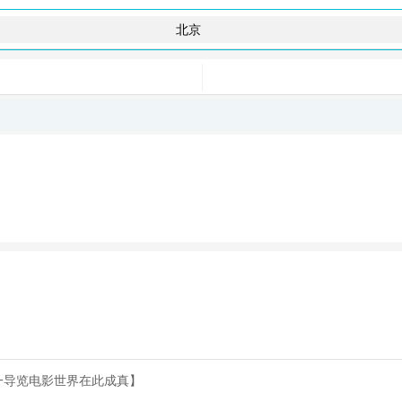
一导览电影世界在此成真】