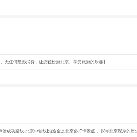
节、无任何隐形消费，让您轻松游北京、享受旅游的乐趣】
申遗成功路线·北京中轴线]沿途全是北京必打卡景点， 探寻北京深厚的历