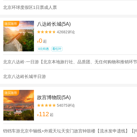
北京环球度假区1日票成人票
八达岭长城(5A)
随买随用
42682评论


0
起
¥
0元特惠
看红叶
北京八达岭·一日游【北京本地旅行社、品质团、无任何购物和推销环
北京八达岭长城半日游
随买随用
故宫博物院(5A)
54075评论


112
起
¥
铛铛车游北京中轴线+外观天坛天安门故宫钟鼓楼【流水发申遗线】【[