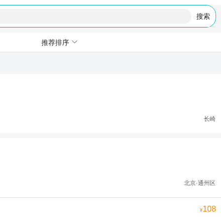
搜索
推荐排序
长崎
北京·通州区
108
¥