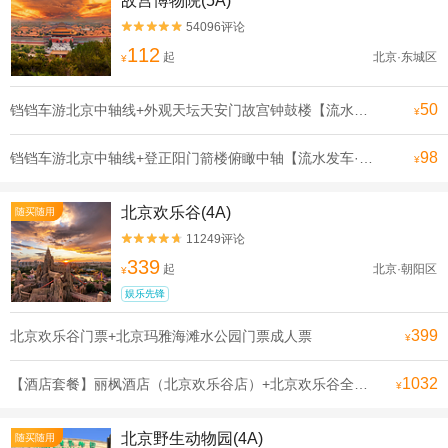
故宫博物院(5A)
54096评论


112
起
北京·东城区
¥
50
铛铛车游北京中轴线+外观天坛天安门故宫钟鼓楼【流水发申遗线】【[申遗成功路线·北京中轴线]沿途全是北京必打卡景点， 探寻北京深厚的历史底蕴】
¥
98
铛铛车游北京中轴线+登正阳门箭楼俯瞰中轴【流水发车·申遗线】【[申遗成功路线·北京中轴线]沿途全是北京必打卡景点， 探寻北京深厚的历史底蕴】
¥
北京欢乐谷(4A)
随买随用
11249评论


339
起
北京·朝阳区
¥
娱乐先锋
399
北京欢乐谷门票+北京玛雅海滩水公园门票成人票
¥
1032
【酒店套餐】丽枫酒店（北京欢乐谷店）+北京欢乐谷全天单次票（可选人群）
¥
北京野生动物园(4A)
随买随用