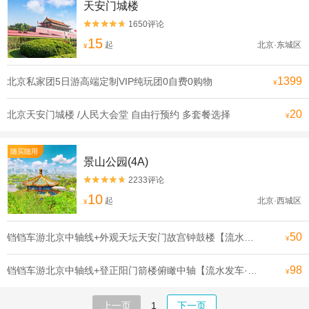
天安门城楼
1650评论


15
起
北京·东城区
¥
1399
北京私家团5日游高端定制VIP纯玩团0自费0购物
¥
20
北京天安门城楼 /人民大会堂 自由行预约 多套餐选择
¥
随买随用
景山公园(4A)
2233评论


10
起
北京·西城区
¥
50
铛铛车游北京中轴线+外观天坛天安门故宫钟鼓楼【流水发申遗线】【[申遗成功路线·北京中轴线]沿途全是北京必打卡景点， 探寻北京深厚的历史底蕴】
¥
98
铛铛车游北京中轴线+登正阳门箭楼俯瞰中轴【流水发车·申遗线】【[申遗成功路线·北京中轴线]沿途全是北京必打卡景点， 探寻北京深厚的历史底蕴】
¥
上一页
1
下一页