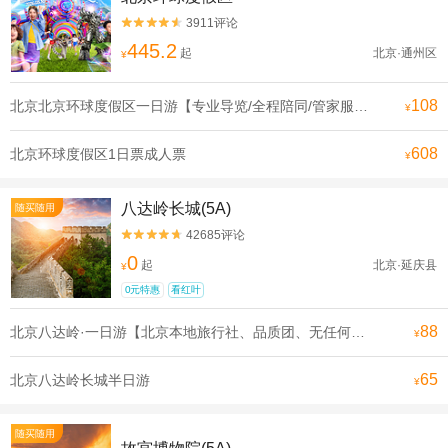
3911评论


445.2
起
北京·通州区
¥
108
北京北京环球度假区一日游【专业导览/全程陪同/管家服务可升级一对一导览电影世界在此成真】
¥
608
北京环球度假区1日票成人票
¥
八达岭长城(5A)
随买随用
42685评论


0
起
北京·延庆县
¥
0元特惠
看红叶
88
北京八达岭·一日游【北京本地旅行社、品质团、无任何购物和推销环节、无任何隐形消费，让您轻松游北京、享受旅游的乐趣】
¥
65
北京八达岭长城半日游
¥
随买随用