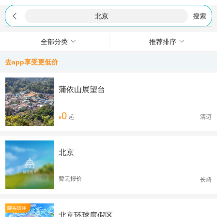

搜索
全部分类
推荐排序
去app享受更低价
蒲依山展望台
0
起
清迈
¥
北京
暂无报价
长崎
随买随用
北京环球度假区