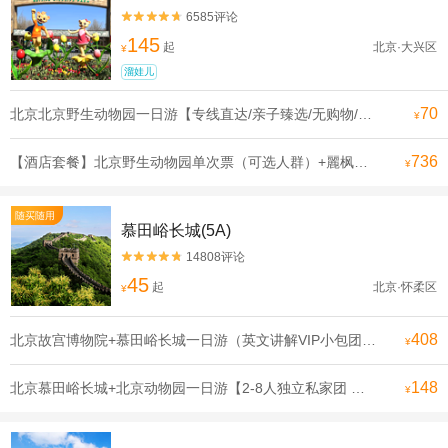
6585评论


145
起
北京·大兴区
¥
溜娃儿
70
北京北京野生动物园一日游【专线直达/亲子臻选/无购物/可选含门票】
¥
736
【酒店套餐】北京野生动物园单次票（可选人群）+麗枫酒店（北京大兴国际机场店）1晚
¥
随买随用
慕田峪长城(5A)
14808评论


45
起
北京·怀柔区
¥
408
北京故宫博物院+慕田峪长城一日游（英文讲解VIP小包团）【一天玩遍北京双古迹，合理安排行程 拒绝走马观花】
¥
148
北京慕田峪长城+北京动物园一日游【2-8人独立私家团 登长城看熊猫.亲子游可选含缆车或索道滑道】
¥