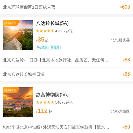
608
北京环球度假区1日票成人票
¥
八达岭长城(5A)
随买随用
42682评论


35
起
北京·延庆县
¥
0元特惠
看红叶
88
北京八达岭·一日游【北京本地旅行社、品质团、无任何购物和推销环节、无任何隐形消费，让您轻松游北京、享受旅游的乐趣】
¥
65
北京八达岭长城半日游
¥
随买随用
故宫博物院(5A)
54075评论


112
起
北京·东城区
¥
50
铛铛车游北京中轴线+外观天坛天安门故宫钟鼓楼【流水发申遗线】【[申遗成功路线·北京中轴线]沿途全是北京必打卡景点， 探寻北京深厚的历史底蕴】
¥