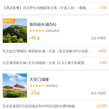
736
【酒店套餐】北京野生动物园单次票（可选人群）+麗枫酒店（北京大兴国际机场店）1晚
¥
随买随用
慕田峪长城(5A)
14803评论


45
起
北京·怀柔区
¥
408
北京故宫博物院+慕田峪长城一日游（英文讲解VIP小包团）【一天玩遍北京双古迹，合理安排行程 拒绝走马观花】
¥
148
北京慕田峪长城+北京动物园一日游【2-8人独立私家团 登长城看熊猫.亲子游可选含缆车或索道滑道】
¥
天安门城楼
1646评论


15
起
北京·东城区
¥
1399
北京私家团5日游高端定制VIP纯玩团0自费0购物
¥