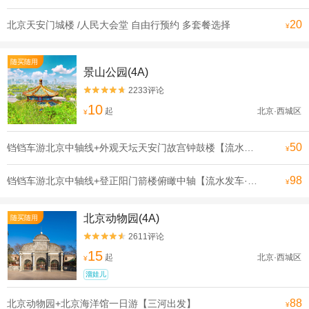
20
北京天安门城楼 /人民大会堂 自由行预约 多套餐选择
¥
随买随用
景山公园(4A)
2233评论


10
起
北京·西城区
¥
50
铛铛车游北京中轴线+外观天坛天安门故宫钟鼓楼【流水发申遗线】【[申遗成功路线·北京中轴线]沿途全是北京必打卡景点， 探寻北京深厚的历史底蕴】
¥
98
铛铛车游北京中轴线+登正阳门箭楼俯瞰中轴【流水发车·申遗线】【[申遗成功路线·北京中轴线]沿途全是北京必打卡景点， 探寻北京深厚的历史底蕴】
¥
北京动物园(4A)
随买随用
2611评论


15
起
北京·西城区
¥
溜娃儿
88
北京动物园+北京海洋馆一日游【三河出发】
¥