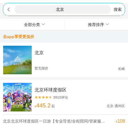

搜索
全部分类
推荐排序
去app享受更低价
北京
暂无报价
长崎
北京环球度假区
3910评论


445.2
起
北京·通州区
¥
108
北京北京环球度假区一日游【专业导览/全程陪同/管家服务可升级一对一导览电影世界在此成真】
¥