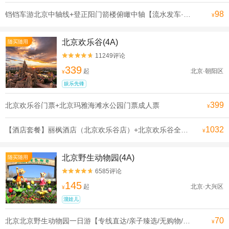
98
铛铛车游北京中轴线+登正阳门箭楼俯瞰中轴【流水发车·申遗线】【[申遗成功路线·北京中轴线]沿途全是北京必打卡景点， 探寻北京深厚的历史底蕴】
¥
北京欢乐谷(4A)
随买随用
11249评论


339
起
北京·朝阳区
¥
娱乐先锋
399
北京欢乐谷门票+北京玛雅海滩水公园门票成人票
¥
1032
【酒店套餐】丽枫酒店（北京欢乐谷店）+北京欢乐谷全天单次票（可选人群）
¥
北京野生动物园(4A)
随买随用
6585评论


145
起
北京·大兴区
¥
溜娃儿
70
北京北京野生动物园一日游【专线直达/亲子臻选/无购物/可选含门票】
¥