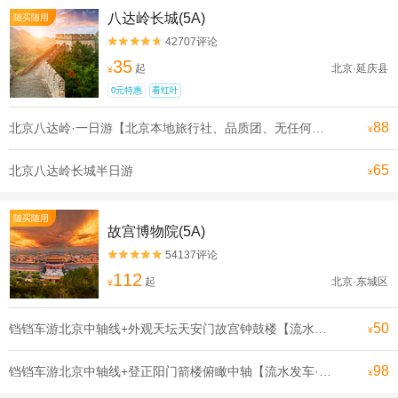
八达岭长城(5A)
随买随用
42707评论


35
起
北京·延庆县
¥
0元特惠
看红叶
88
北京八达岭·一日游【北京本地旅行社、品质团、无任何购物和推销环节、无任何隐形消费，让您轻松游北京、享受旅游的乐趣】
¥
65
北京八达岭长城半日游
¥
随买随用
故宫博物院(5A)
54137评论


112
起
北京·东城区
¥
50
铛铛车游北京中轴线+外观天坛天安门故宫钟鼓楼【流水发申遗线】【[申遗成功路线·北京中轴线]沿途全是北京必打卡景点， 探寻北京深厚的历史底蕴】
¥
98
铛铛车游北京中轴线+登正阳门箭楼俯瞰中轴【流水发车·申遗线】【[申遗成功路线·北京中轴线]沿途全是北京必打卡景点， 探寻北京深厚的历史底蕴】
¥