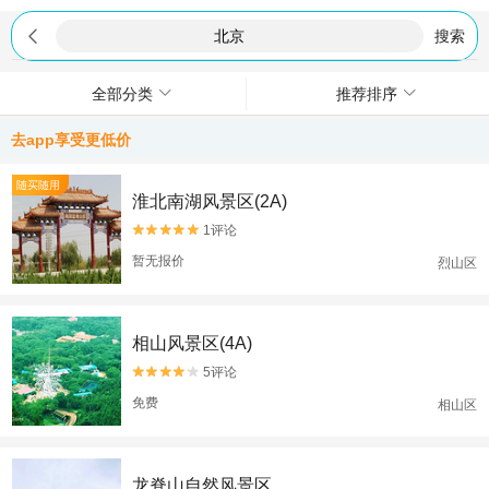

搜索
全部分类
推荐排序
去app享受更低价
随买随用
淮北南湖风景区(2A)
1评论


暂无报价
烈山区
相山风景区(4A)
5评论


免费
相山区
龙脊山自然风景区