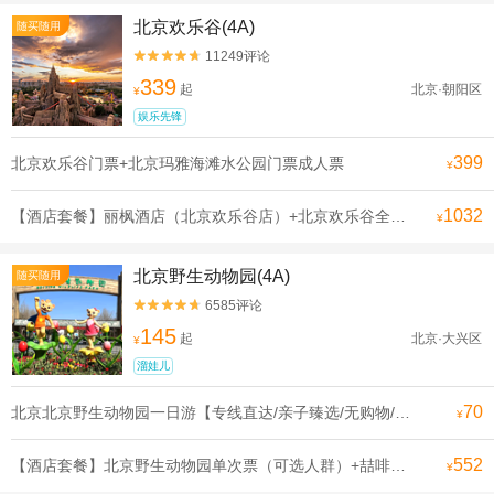
北京欢乐谷(4A)
随买随用
11249评论


339
起
北京·朝阳区
¥
娱乐先锋
399
北京欢乐谷门票+北京玛雅海滩水公园门票成人票
¥
1032
【酒店套餐】丽枫酒店（北京欢乐谷店）+北京欢乐谷全天单次票（可选人群）
¥
北京野生动物园(4A)
随买随用
6585评论


145
起
北京·大兴区
¥
溜娃儿
70
北京北京野生动物园一日游【专线直达/亲子臻选/无购物/可选含门票】
¥
552
【酒店套餐】北京野生动物园单次票（可选人群）+喆啡酒店（固安北京大兴国际机场店）1晚
¥