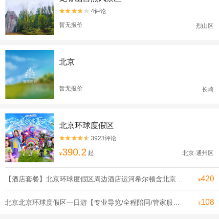
4评论


暂无报价
烈山区
北京
暂无报价
长崎
北京环球度假区
3923评论


390.2
起
北京·通州区
¥
420
【酒店套餐】北京环球度假区周边酒店运河希尔顿含北京环球影城门票双人自助早餐
¥
108
北京北京环球度假区一日游【专业导览/全程陪同/管家服务可升级一对一导览电影世界在此成真】
¥