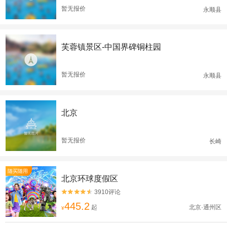
暂无报价
永顺县
芙蓉镇景区-中国界碑铜柱园
暂无报价
永顺县
北京
暂无报价
长崎
随买随用
北京环球度假区
3910评论


445.2
起
北京·通州区
¥