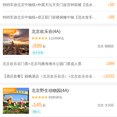
50
铛铛车游北京中轴线+外观天坛天安门故宫钟鼓楼【流水发申遗线】【[申遗成功路线·北京中轴线]沿途全是北京必打卡景点， 探寻北京深厚的历史底蕴】
¥
98
铛铛车游北京中轴线+登正阳门箭楼俯瞰中轴【流水发车·申遗线】【[申遗成功路线·北京中轴线]沿途全是北京必打卡景点， 探寻北京深厚的历史底蕴】
¥
北京欢乐谷(4A)
随买随用
11249评论


339
起
北京·朝阳区
¥
娱乐先锋
399
北京欢乐谷门票+北京玛雅海滩水公园门票成人票
¥
1032
【酒店套餐】丽枫酒店（北京欢乐谷店）+北京欢乐谷全天单次票（可选人群）
¥
北京野生动物园(4A)
随买随用
6585评论


145
起
北京·大兴区
¥
溜娃儿