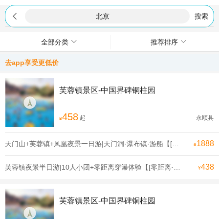

搜索
全部分类
推荐排序
去app享受更低价
芙蓉镇景区-中国界碑铜柱园
458
起
永顺县
¥
1888
天门山+芙蓉镇+凤凰夜景一日游|天门洞·瀑布镇·游船【[精选景点]10万+游客选择天门山景区+芙蓉镇，看天门洞+瀑布小镇】
¥
438
芙蓉镇夜景半日游|10人小团+零距离穿瀑体验【[零距离·穿瀑]看挂在瀑布上的千年古镇，穿瀑而过】
¥
芙蓉镇景区-中国界碑铜柱园