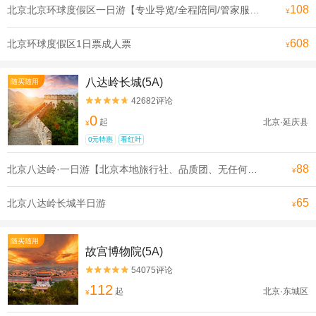
108
北京北京环球度假区一日游【专业导览/全程陪同/管家服务可升级一对一导览电影世界在此成真】
¥
608
北京环球度假区1日票成人票
¥
八达岭长城(5A)
随买随用
42682评论


0
起
北京·延庆县
¥
0元特惠
看红叶
88
北京八达岭·一日游【北京本地旅行社、品质团、无任何购物和推销环节、无任何隐形消费，让您轻松游北京、享受旅游的乐趣】
¥
65
北京八达岭长城半日游
¥
随买随用
故宫博物院(5A)
54075评论


112
起
北京·东城区
¥