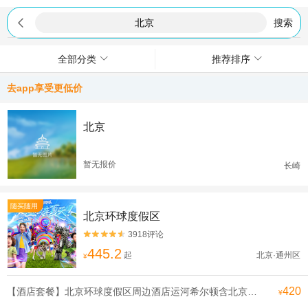

搜索
全部分类
推荐排序
去app享受更低价
北京
暂无报价
长崎
随买随用
北京环球度假区
3918评论


445.2
起
北京·通州区
¥
420
【酒店套餐】北京环球度假区周边酒店运河希尔顿含北京环球影城门票双人自助早餐
¥