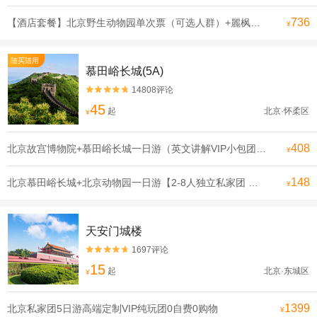
736
【酒店套餐】北京野生动物园单次票（可选人群）+麗枫酒店（北京大兴国际机场店）1晚
¥
随买随用
慕田峪长城(5A)
14808评论


45
起
北京·怀柔区
¥
408
北京故宫博物院+慕田峪长城一日游（英文讲解VIP小包团）【一天玩遍北京双古迹，合理安排行程 拒绝走马观花】
¥
148
北京慕田峪长城+北京动物园一日游【2-8人独立私家团 登长城看熊猫.亲子游可选含缆车或索道滑道】
¥
天安门城楼
1697评论


15
起
北京·东城区
¥
1399
北京私家团5日游高端定制VIP纯玩团0自费0购物
¥