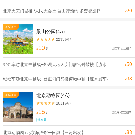
20
北京天安门城楼 /人民大会堂 自由行预约 多套餐选择
¥
随买随用
景山公园(4A)
2235评论


10
起
北京·西城区
¥
50
铛铛车游北京中轴线+外观天坛天安门故宫钟鼓楼【流水发申遗线】【[申遗成功路线·北京中轴线]沿途全是北京必打卡景点， 探寻北京深厚的历史底蕴】
¥
98
铛铛车游北京中轴线+登正阳门箭楼俯瞰中轴【流水发车·申遗线】【[申遗成功路线·北京中轴线]沿途全是北京必打卡景点， 探寻北京深厚的历史底蕴】
¥
北京动物园(4A)
随买随用
2611评论


15
起
北京·西城区
¥
溜娃儿
88
北京动物园+北京海洋馆一日游【三河出发】
¥