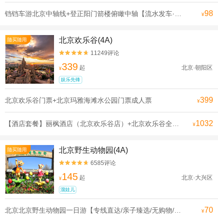
98
铛铛车游北京中轴线+登正阳门箭楼俯瞰中轴【流水发车·申遗线】【[申遗成功路线·北京中轴线]沿途全是北京必打卡景点， 探寻北京深厚的历史底蕴】
¥
北京欢乐谷(4A)
随买随用
11249评论


339
起
北京·朝阳区
¥
娱乐先锋
399
北京欢乐谷门票+北京玛雅海滩水公园门票成人票
¥
1032
【酒店套餐】丽枫酒店（北京欢乐谷店）+北京欢乐谷全天单次票（可选人群）
¥
北京野生动物园(4A)
随买随用
6585评论


145
起
北京·大兴区
¥
溜娃儿
70
北京北京野生动物园一日游【专线直达/亲子臻选/无购物/可选含门票】
¥