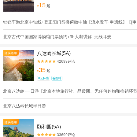
15
起
¥
铛铛车游北京中轴线+登正阳门箭楼俯瞰中轴【流水发车·申遗线】【[申
北京古代中国国家博物馆门票预约+3h大咖讲解+无线耳麦
八达岭长城(5A)
随买随用
42699评论


35
起
¥
0元特惠
看红叶
北京八达岭·一日游【北京本地旅行社、品质团、无任何购物和推销环
北京八达岭长城半日游
随买随用
颐和园(5A)
33699评论

