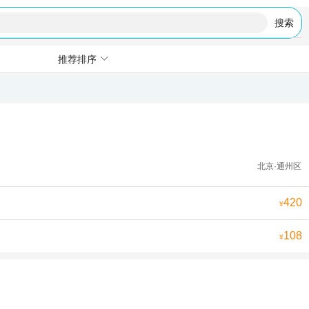
搜索
推荐排序
北京·通州区
420
¥
108
¥