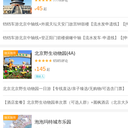
7778评论


45
起
¥
铛铛车游北京中轴线+外观天坛天安门故宫钟鼓楼【流水发申遗线】【[
铛铛车游北京中轴线+登正阳门箭楼俯瞰中轴【流水发车·申遗线】【[申
北京野生动物园(4A)
随买随用
6585评论


145
起
¥
溜娃儿
北京北京野生动物园一日游【专线直达/亲子臻选/无购物/可选含门票】
【酒店套餐】北京野生动物园单次票（可选人群）+麗枫酒店（北京大
随买随用
泡泡玛特城市乐园