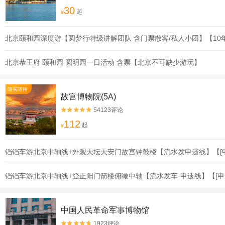
30
起
¥
北京颐和园深度游【圆梦行特级讲解团队 含门票散客/私人小团】【10
北京恭王府 颐和园 圆明园一日活动 含票【北京不可缺少游玩】
随买随用
故宫博物院(5A)
54123评论


112
起
¥
铛铛车游北京中轴线+外观天坛天安门故宫钟鼓楼【流水发申遗线】【[
铛铛车游北京中轴线+登正阳门箭楼俯瞰中轴【流水发车·申遗线】【[申
中国人民革命军事博物馆
1923评论

