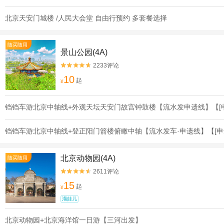
北京天安门城楼 /人民大会堂 自由行预约 多套餐选择
随买随用
景山公园(4A)
2233评论


10
起
¥
铛铛车游北京中轴线+外观天坛天安门故宫钟鼓楼【流水发申遗线】【[
铛铛车游北京中轴线+登正阳门箭楼俯瞰中轴【流水发车·申遗线】【[申
北京动物园(4A)
随买随用
2611评论


15
起
¥
溜娃儿
北京动物园+北京海洋馆一日游【三河出发】