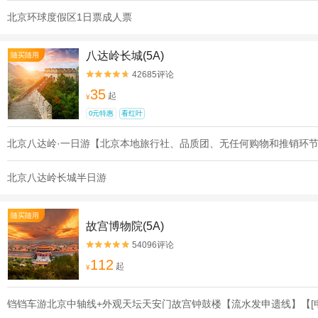
北京环球度假区1日票成人票
八达岭长城(5A)
随买随用
42685评论


35
起
¥
0元特惠
看红叶
北京八达岭·一日游【北京本地旅行社、品质团、无任何购物和推销环
北京八达岭长城半日游
随买随用
故宫博物院(5A)
54096评论


112
起
¥
铛铛车游北京中轴线+外观天坛天安门故宫钟鼓楼【流水发申遗线】【[