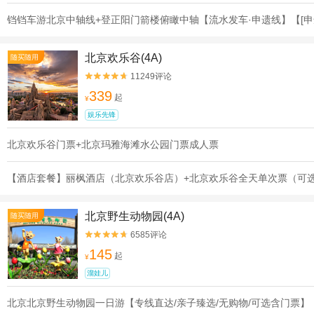
铛铛车游北京中轴线+登正阳门箭楼俯瞰中轴【流水发车·申遗线】【[申
北京欢乐谷(4A)
随买随用
11249评论


339
起
¥
娱乐先锋
北京欢乐谷门票+北京玛雅海滩水公园门票成人票
【酒店套餐】丽枫酒店（北京欢乐谷店）+北京欢乐谷全天单次票（可
北京野生动物园(4A)
随买随用
6585评论


145
起
¥
溜娃儿
北京北京野生动物园一日游【专线直达/亲子臻选/无购物/可选含门票】