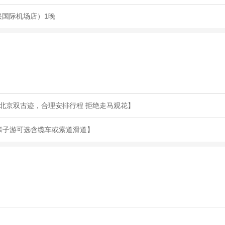
兴国际机场店）1晚
遍北京双古迹，合理安排行程 拒绝走马观花】
.亲子游可选含缆车或索道滑道】