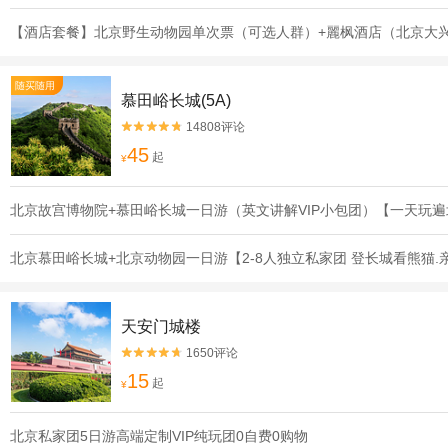
【酒店套餐】北京野生动物园单次票（可选人群）+麗枫酒店（北京大
随买随用
慕田峪长城(5A)
14808评论


45
起
¥
北京故宫博物院+慕田峪长城一日游（英文讲解VIP小包团）【一天玩
北京慕田峪长城+北京动物园一日游【2-8人独立私家团 登长城看熊猫
天安门城楼
1650评论


15
起
¥
北京私家团5日游高端定制VIP纯玩团0自费0购物