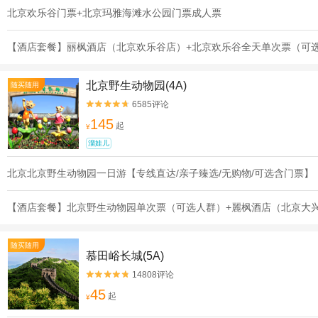
北京欢乐谷门票+北京玛雅海滩水公园门票成人票
【酒店套餐】丽枫酒店（北京欢乐谷店）+北京欢乐谷全天单次票（可
北京野生动物园(4A)
随买随用
6585评论


145
起
¥
溜娃儿
北京北京野生动物园一日游【专线直达/亲子臻选/无购物/可选含门票】
【酒店套餐】北京野生动物园单次票（可选人群）+麗枫酒店（北京大
随买随用
慕田峪长城(5A)
14808评论


45
起
¥