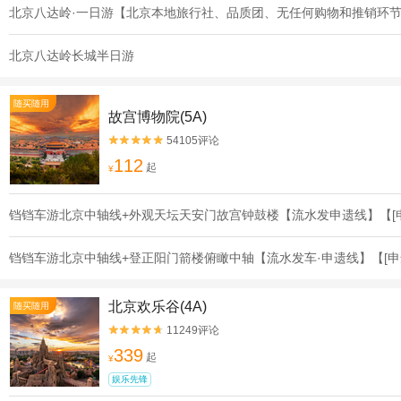
北京八达岭·一日游【北京本地旅行社、品质团、无任何购物和推销环
北京八达岭长城半日游
随买随用
故宫博物院(5A)
54105评论


112
起
¥
铛铛车游北京中轴线+外观天坛天安门故宫钟鼓楼【流水发申遗线】【[
铛铛车游北京中轴线+登正阳门箭楼俯瞰中轴【流水发车·申遗线】【[申
北京欢乐谷(4A)
随买随用
11249评论


339
起
¥
娱乐先锋