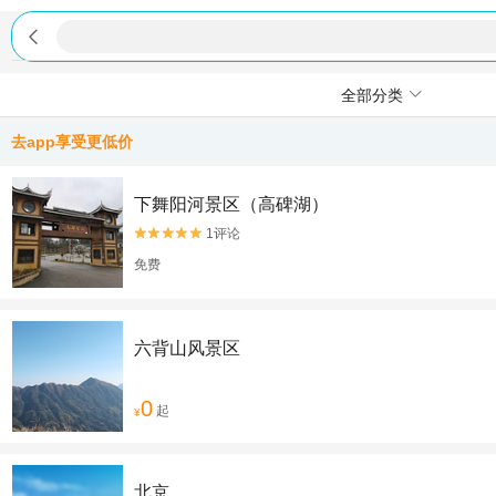

全部分类
去app享受更低价
下舞阳河景区（高碑湖）
1评论


免费
六背山风景区
0
起
¥
北京