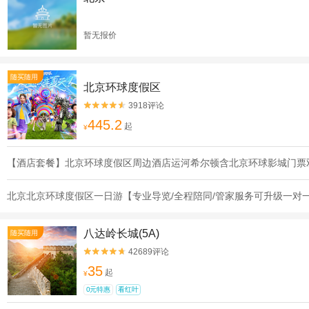
暂无报价
随买随用
北京环球度假区
3918评论


445.2
起
¥
【酒店套餐】北京环球度假区周边酒店运河希尔顿含北京环球影城门票
北京北京环球度假区一日游【专业导览/全程陪同/管家服务可升级一对
八达岭长城(5A)
随买随用
42689评论


35
起
¥
0元特惠
看红叶