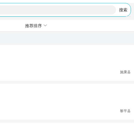
搜索
推荐排序
施秉县
黎平县