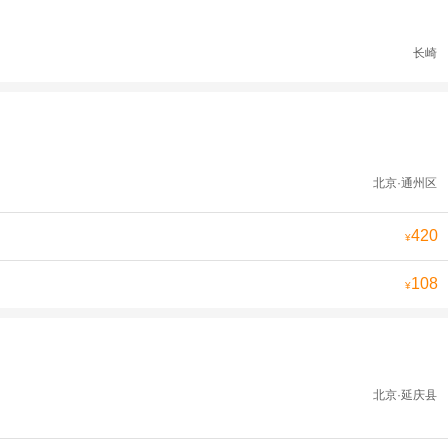
长崎
北京·通州区
420
¥
108
¥
北京·延庆县