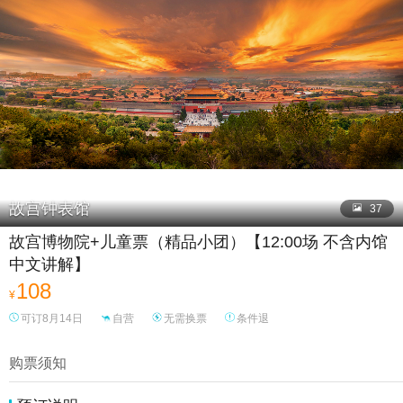

故宫钟表馆

37
故宫博物院+儿童票（精品小团）【12:00场 不含内馆
中文讲解】
108
¥
可订8月14日
自营
无需换票
条件退
购票须知