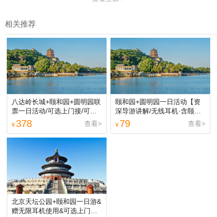
相关推荐
八达岭长城+颐和园+圆明园联
颐和园+圆明园一日活动【资
票一日活动/可选上门接/可选
深导游讲解/无线耳机·含颐和
小团【[团型亮点]巴士散客拼
园联票】【[品质保证]全程无
378
79
查看>
查看>
¥
¥
团/可选小团/私人包车一家一
购物，不进店，不进暗店】
团，任您选择！】
北京天坛公园+颐和园一日游&
赠无限耳机使用&可选上门接·