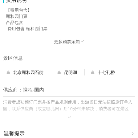
费用说明
【费用包含】
颐和园门票
产品包含
·费用包含:颐和园门票
人工讲解(东宫门入)
服务包含
更多购票须知

·服务提供:旅行社提供的讲解服务
·讲解设备:含耳麦
景区信息
成团说明
·团队说明:拼团
讲解介绍
北京颐和园石舫
昆明湖
十七孔桥



·讲解时长:以所选时长为准
·服务语言:以商家提供为准
供应商：携程-国内
费用包含补充说明
含中文导游讲解一小时左右
消费者成功预订门票并按产品规则使用，出游当日无法按照原订单入
【费用不包含】
园内小景点门票、园内龙舟、餐食及行程中未提及的其他费用。
园，联系供应商（或去哪儿网）后10分钟未解决，消费者可在景区购
买门市价入园并保留票根，去哪儿网将双倍赔付差价。

温馨提示
