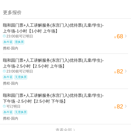
1.去哪儿网提醒您注意人身安全，参加有一定危险性的室内或户外活
动（如跳伞、潜水、滑雪等）前，请务必仔细阅读
《风险提示》
。
更多报价
2.为普及旅游安全知识及旅游文明公约，使您的旅程顺利圆满完成，
特制定
《去哪儿网旅游安全手册》
，请您认真阅读并切实遵守。
颐和园门票+人工讲解服务(东宫门入)优待票(儿童/学生)-
上午场-1小时【1小时 上午场】
68
23:00前可订明日

¥
条件退
需换票
携程-国内
颐和园门票+人工讲解服务(东宫门入)优待票(儿童/学生)-
上午场-2.5小时【2.5小时 上午场】
82
23:00前可订明日

¥
条件退
无需换票
携程-国内
颐和园门票+人工讲解服务(东宫门入)优待票(儿童/学生)-
下午场 -2.5小时【2.5小时 下午场】
82
可订明日

¥
条件退
无需换票
携程-国内
查看全部
