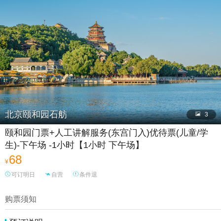

北京颐和园石舫

3
颐和园门票+人工讲解服务(东宫门入)优待票(儿童/学
生)-下午场 -1小时【1小时 下午场】
68
¥
可订明日
自营
条件退
购票须知