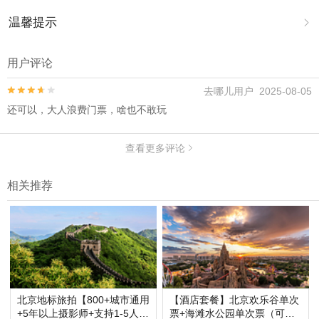
温馨提示

1.去哪儿网提醒您注意人身安全，参加有一定危险性的室内或户外活
动（如跳伞、潜水、滑雪等）前，请务必仔细阅读
《风险提示》
。
用户评论
2.为普及旅游安全知识及旅游文明公约，使您的旅程顺利圆满完成，
特制定
《去哪儿网旅游安全手册》
，请您认真阅读并切实遵守。
去哪儿用户 2025-08-05


还可以，大人浪费门票，啥也不敢玩
查看更多评论

相关推荐
北京地标旅拍【800+城市通用
【酒店套餐】北京欢乐谷单次
+5年以上摄影师+支持1-5人
票+海滩水公园单次票（可选