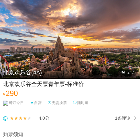

北京欢乐谷(4A)

247
北京欢乐谷全天票青年票-标准价
290
¥
可订今日
自营
无需换票
随时退
1条评论
4.0分



购票须知