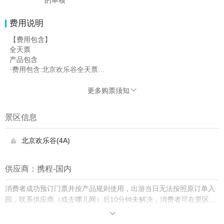
费用说明
【费用包含】
全天票
产品包含
·费用包含:北京欢乐谷全天票
费用包含补充说明
单人单次入场有效，不可重复使用。
更多购票须知

景区信息
北京欢乐谷(4A)

供应商：携程-国内
消费者成功预订门票并按产品规则使用，出游当日无法按照原订单入
园，联系供应商（或去哪儿网）后10分钟未解决，消费者可在景区购
买门市价入园并保留票根，去哪儿网将双倍赔付差价。
