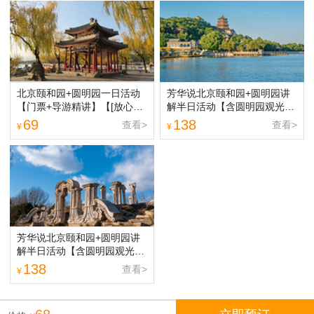
北京颐和园+圆明园一日活动
芳华说北京颐和园+圆明园讲
【门票+导游精讲】【[放心出
解半日活动【含圆明园观光
游]行程透明无购物，一天游2
车】【芳华说 | 2-15人精讲小
69
138
查看>
查看>
¥
¥
大5A景区，拒绝走马观花，强
团】
度宽松不赶车，轻松驾驭】
芳华说北京颐和园+圆明园讲
解半日活动【含圆明园观光
车】【芳华说 | 2-15人精讲小
138
查看>
¥
团】