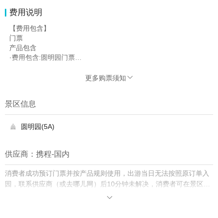
费用说明
【费用包含】
门票
产品包含
·费用包含:圆明园门票
2小时导游讲解
服务包含
更多购票须知

·服务提供:旅行社提供的讲解服务
讲解介绍
景区信息
·讲解时长:约2小时
·服务语言:普通话
·讲解路线:正觉寺一观赏十二生肖“马首”及文物修复展一绮春园一
圆明园(5A)

鉴碧亭一仙人承露一三园交界一长春园一海岳开襟-狮子林(线路仅
做参考，顺序以当天实际情况为准)
供应商：携程-国内
消费者成功预订门票并按产品规则使用，出游当日无法按照原订单入
园，联系供应商（或去哪儿网）后10分钟未解决，消费者可在景区购
买门市价入园并保留票根，去哪儿网将双倍赔付差价。
