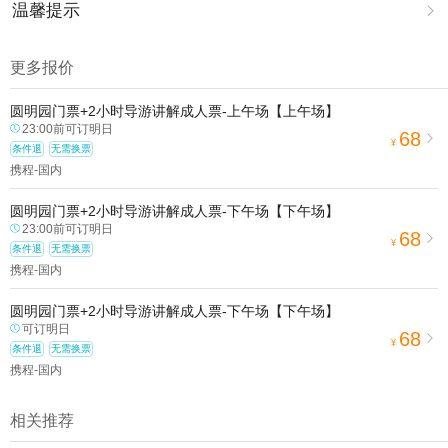
温馨提示

1.去哪儿网提醒您注意人身安全，参加有一定危险性的室内或户外活
动（如跳伞、潜水、滑雪等）前，请务必仔细阅读
《风险提示》
。
更多报价
2.为普及旅游安全知识及旅游文明公约，使您的旅程顺利圆满完成，
特制定
《去哪儿网旅游安全手册》
，请您认真阅读并切实遵守。
圆明园门票+2小时导游讲解成人票-上午场【上午场】
23:00前可订明日
68

¥
条件退
无需换票
携程-国内
圆明园门票+2小时导游讲解成人票-下午场【下午场】
23:00前可订明日
68

¥
条件退
无需换票
携程-国内
圆明园门票+2小时导游讲解成人票-下午场【下午场】
可订明日
68

¥
条件退
无需换票
携程-国内
相关推荐