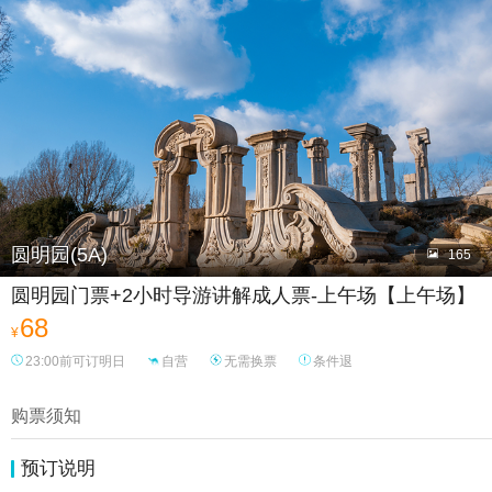

圆明园(5A)

165
圆明园门票+2小时导游讲解成人票-上午场【上午场】
68
¥
23:00前可订明日
自营
无需换票
条件退
购票须知
预订说明