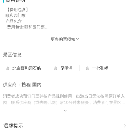
费用说明
【费用包含】
颐和园门票
产品包含
·费用包含:颐和园门票
人工讲解(东宫门入)
服务包含
更多购票须知

·服务提供:旅行社提供的讲解服务
·讲解设备:含耳麦
景区信息
成团说明
·团队说明:拼团
讲解介绍
北京颐和园石舫
昆明湖
十七孔桥



·讲解时长:以所选时长为准
·服务语言:以商家提供为准
供应商：携程-国内
费用包含补充说明
含中文导游讲解一小时左右
消费者成功预订门票并按产品规则使用，出游当日无法按照原订单入
【费用不包含】
园内小景点门票、园内龙舟、餐食及行程中未提及的其他费用。
园，联系供应商（或去哪儿网）后10分钟未解决，消费者可在景区购
买门市价入园并保留票根，去哪儿网将双倍赔付差价。

温馨提示
