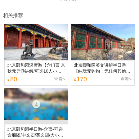
相关推荐
北京颐和园深度游【含门票 京
北京颐和园英文讲解半日游
状元导游讲解/可选10人小
【纯玩无购物，无任何其他隐
团】【[精选经典线路]散客
形消费，全程佩戴无线耳麦，
80
170
查看>
查看>
¥
¥
团/10人团/20人团/研学团/含
品牌导游精讲，还可以选择上
游船可选】
门接团，英文私人包团套餐】
北京颐和园半日游-含票-可选
含船团/中文团/英文团/大小团