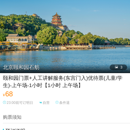

北京颐和园石舫

3
颐和园门票+人工讲解服务(东宫门入)优待票(儿童/学
生)-上午场-1小时【1小时 上午场】
68
¥
23:00前可订明日
自营
条件退
购票须知