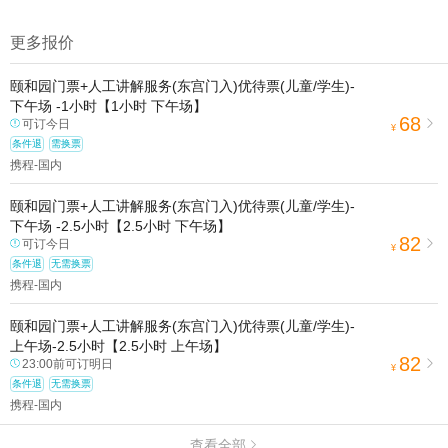
1.去哪儿网提醒您注意人身安全，参加有一定危险性的室内或户外活
动（如跳伞、潜水、滑雪等）前，请务必仔细阅读
《风险提示》
。
更多报价
2.为普及旅游安全知识及旅游文明公约，使您的旅程顺利圆满完成，
特制定
《去哪儿网旅游安全手册》
，请您认真阅读并切实遵守。
颐和园门票+人工讲解服务(东宫门入)优待票(儿童/学生)-
下午场 -1小时【1小时 下午场】
68
可订今日

¥
条件退
需换票
携程-国内
颐和园门票+人工讲解服务(东宫门入)优待票(儿童/学生)-
下午场 -2.5小时【2.5小时 下午场】
82
可订今日

¥
条件退
无需换票
携程-国内
颐和园门票+人工讲解服务(东宫门入)优待票(儿童/学生)-
上午场-2.5小时【2.5小时 上午场】
82
23:00前可订明日

¥
条件退
无需换票
携程-国内
查看全部
