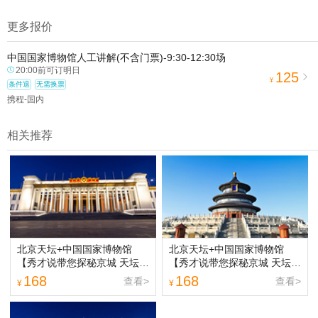
1.去哪儿网提醒您注意人身安全，参加有一定危险性的室内或户外活
动（如跳伞、潜水、滑雪等）前，请务必仔细阅读
《风险提示》
。
更多报价
2.为普及旅游安全知识及旅游文明公约，使您的旅程顺利圆满完成，
特制定
《去哪儿网旅游安全手册》
，请您认真阅读并切实遵守。
中国国家博物馆人工讲解(不含门票)-9:30-12:30场
20:00前可订明日
125

¥
条件退
无需换票
携程-国内
相关推荐
北京天坛+中国国家博物馆
北京天坛+中国国家博物馆
【秀才说带您探秘京城 天坛深
【秀才说带您探秘京城 天坛深
度讲解】【[遇见天坛，含联
度讲解】【[遇见天坛，含联
168
168
查看>
查看>
¥
¥
票]秀才说导游带领探秘百年历
票]秀才说导游带领探秘百年历
史沉淀下的神秘天坛，了解天
史沉淀下的神秘天坛，了解天
坛精美的建筑群及古典文化】
坛精美的建筑群及古典文化】