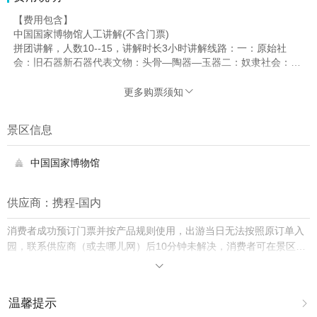
【费用包含】
中国国家博物馆人工讲解(不含门票)
拼团讲解，人数10--15，讲解时长3小时讲解线路：一：原始社
会：旧石器新石器代表文物：头骨—陶器—玉器二：奴隶社会：夏
商周礼器实用器代表文物：文字—簋—鼎—尊—盘—鉴—兵器—乐
器三：封建社会：秦汉唐宋元明清代表文物：生活实用器的各种陪
更多购票须知

葬品，铁器—陶器—玉器—瓷器—金器—墓志铭—印章—退位诏书
【费用不包含】
景区信息
门票
中国国家博物馆

供应商：携程-国内
消费者成功预订门票并按产品规则使用，出游当日无法按照原订单入
园，联系供应商（或去哪儿网）后10分钟未解决，消费者可在景区购
买门市价入园并保留票根，去哪儿网将双倍赔付差价。

温馨提示
