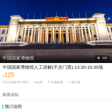

中国国家博物馆

336
中国国家博物馆人工讲解(不含门票)-13:30-16:30场
125
¥
20:00前可订明日
自营
无需换票
条件退
购票须知
预订说明