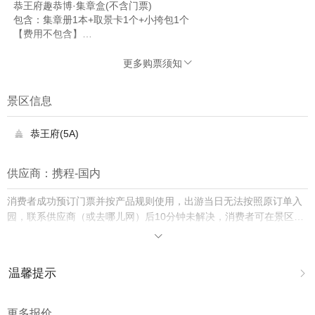
恭王府趣恭博·集章盒(不含门票)
包含：集章册1本+取景卡1个+小挎包1个
【费用不包含】
景区入园门票及其他个人消费。
更多购票须知

景区信息
恭王府(5A)

供应商：携程-国内
消费者成功预订门票并按产品规则使用，出游当日无法按照原订单入
园，联系供应商（或去哪儿网）后10分钟未解决，消费者可在景区购
买门市价入园并保留票根，去哪儿网将双倍赔付差价。

温馨提示

1.去哪儿网提醒您注意人身安全，参加有一定危险性的室内或户外活
动（如跳伞、潜水、滑雪等）前，请务必仔细阅读
《风险提示》
。
更多报价