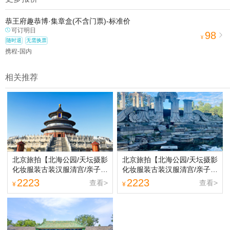
2.为普及旅游安全知识及旅游文明公约，使您的旅程顺利圆满完成，
特制定
《去哪儿网旅游安全手册》
，请您认真阅读并切实遵守。
恭王府趣恭博·集章盒(不含门票)-标准价
可订明日
98

¥
随时退
无需换票
携程-国内
相关推荐
北京旅拍【北海公园/天坛摄影
北京旅拍【北海公园/天坛摄影
化妆服装古装汉服清宫/亲子闺
化妆服装古装汉服清宫/亲子闺
蜜情侣写真】
蜜情侣写真】
2223
2223
查看>
查看>
¥
¥