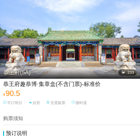

恭王府(5A)

233
恭王府趣恭博·集章盒(不含门票)-标准价
90.5
¥
可订明日
自营
无需换票
随时退
购票须知
预订说明