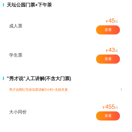
天坛公园门票+下午茶
45
¥
起
成人票
查看
43
¥
起
学生票
查看
"秀才说"人工讲解(不含大门票)
秀才说网红导游深度讲解3小时+无线耳麦

455
¥
起
大小同价
查看