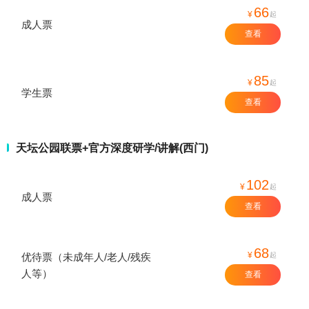
66
¥
起
成人票
查看
85
¥
起
学生票
查看
天坛公园联票+官方深度研学/讲解(西门)
102
¥
起
成人票
查看
68
¥
起
优待票（未成年人/老人/残疾
人等）
查看