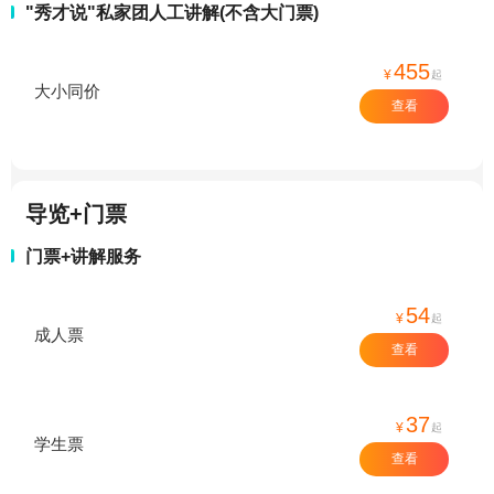
"秀才说"私家团人工讲解(不含大门票)
455
¥
起
大小同价
查看
导览+门票
门票+讲解服务
54
¥
起
成人票
查看
37
¥
起
学生票
查看