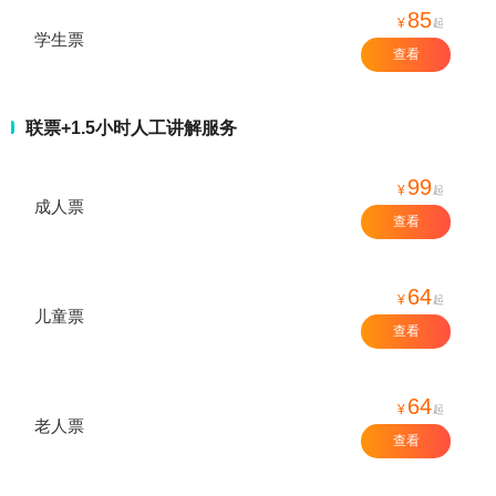
85
¥
起
学生票
查看
联票+1.5小时人工讲解服务
99
¥
起
成人票
查看
64
¥
起
儿童票
查看
64
¥
起
老人票
查看