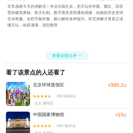
非常感谢今天的讲解员！专业功底扎实，把天坛祈年殿、圜丘、回音
壁的建筑奥秘、祭天礼制、数字寓意讲得通俗易懂，枯燥的历史变得
生动有趣。全程节奏舒服，耐心解答各种疑问，听完讲解才算真正读
懂天坛，收获满满，强烈推荐
查看全部点评

看了该景点的人还看了
390.2
北京环球度假区
¥
起
3923条评论


北京·通州区
15
中国国家博物馆
¥
起
5947条评论


北京·东城区