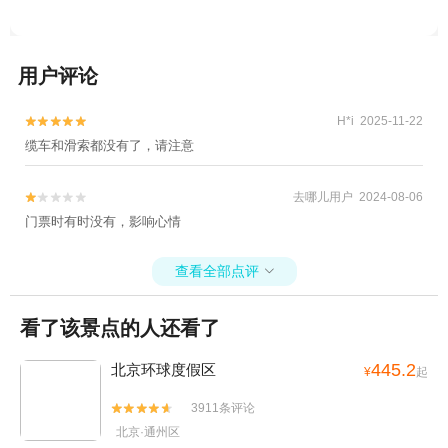
公园+香山公园+北京大观园+北京射击馆+北
京孔庙+天坛公园+北京海洋馆+蟒山国家森
林公园+野鸭湖国家湿地公园+中国国家博物
用户评论
馆+八达岭滑雪场+颐和园+北京天文馆+北京
动物园+天安门城楼+八达岭古长城(残长
H*i 2025-11-22


城)+天安门广场+北京大学+八达岭国家森林
缆车和滑索都没有了，请注意
公园+北京野生动物园+明十三陵+北京气象
台+恭王府+鸟巢(国家体育场)+居庸关长城
+北京欢乐谷+北京孔庙+慕田峪长城+八大处
去哪儿用户 2024-08-06


门票时有时没有，影响心情
公园-大悲寺+北京牡丹园--已下线+雁栖湖
+北京同仁堂+北京八大处富斯特滑道+故宫
博物院+水立方游泳馆+水立方嬉水乐园+鸟
查看全部点评

巢欢乐冰雪季+水立方(国家游泳中心)+北京
展览馆+中国国家话剧院+北京东岳庙+北京
看了该景点的人还看了
园博园+北京古玩城+鸟巢城市魔方+鸟巢空
中走廊+八达岭长城缆车+北京大公馆+《鸟
445.2
北京环球度假区
¥
起
巢・吸引》视听盛宴+北京玫瑰谷+圆明园皇
3911条评论


家皮影戏苑+八达岭国家森林公园-红叶岭+北
北京·通州区
京蟠桃园+哈比豆儿童乐园（圆明园店）+古