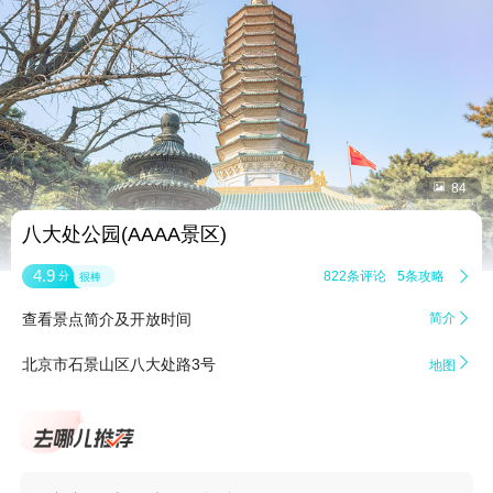


84
八大处公园(AAAA景区)
4.9
822条评论
5条攻略

分
很棒
查看景点简介及开放时间
简介


北京市石景山区八大处路3号
地图