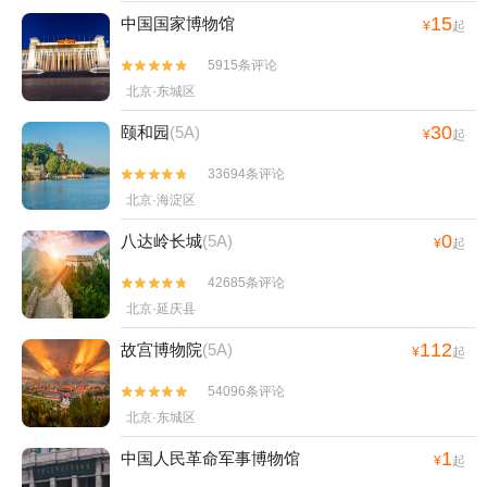
北水镇+故宫珍宝馆+故宫钟表馆+北京的那
15
中国国家博物馆
¥
起
+北京青年宫+八达岭饭店+嘉文梦幻王国
5915条评论
（北京）+圆明园盛时全景模型展+昌平蟒山


北京·东城区
苹果+北京香岩寺+坡峰岭+施必得索道下站
+北京剧院-已下线+恭王府大戏楼+北欧星空
30
颐和园
(5A)
¥
起
主题展·北京+小马识途（圆明园）+古北水镇
汤泉+北京年票+鸟巢冰雕展+立巢飞行模拟
33694条评论


（水立方）店+《嗨!北京》+圆明园展览馆
北京·海淀区
+古北之光温泉+古北水镇大酒店+蟒山灯光
0
八达岭长城
(5A)
¥
起
节+北京玩票+恭王府数字体验馆+曹明蟒山
苹果采摘园+升旗仪式+【北京】新春相声专
42685条评论


场+北京环球度假区+慕田峪长城岁月沉浸式
北京·延庆县
光影体验馆-已下线+北京桃园+圆明园拾光买
112
故宫博物院
(5A)
¥
起
卖街+北京颐和园石舫+圆明园·720穿越飞船
+走进圆明园之逛园子剧景游+北京坊+颐和
54096条评论


园冰雪嘉年华+故宫北院区+北京十三陵石牌
北京·东城区
坊冰雪大世界+【北京首展】中国国家地理·
1
中国人民革命军事博物馆
探索 极致发现科学艺术影像展+故宫博物院
¥
起
大型沉浸式家庭音乐剧《甪端》+鸟巢文化中