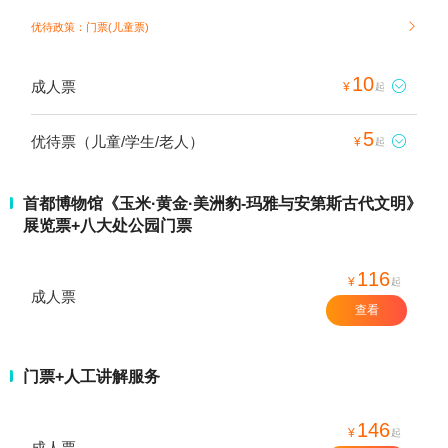
优待政策：门票(儿童票)

10
成人票

¥
起
5
优待票（儿童/学生/老人）

¥
起
首都博物馆《玉米·黄金·美洲豹-玛雅与安第斯古代文明》
展览票+八大处公园门票
116
¥
起
成人票
查看
门票+人工讲解服务
146
¥
起
成人票