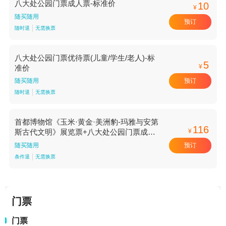
八大处公园门票成人票-标准价
10
¥
随买随用
预订
随时退
无需换票
八大处公园门票优待票(儿童/学生/老人)-标
5
¥
准价
预订
随买随用
随时退
无需换票
首都博物馆《玉米·黄金·美洲豹-玛雅与安第
116
¥
斯古代文明》展览票+八大处公园门票成人
票-16:00-19:00场【16:00-19:00场】
预订
随买随用
条件退
无需换票
门票
门票