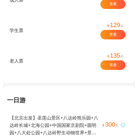
查看
129
¥
起
学生票
查看
135
¥
起
老人票
查看
一日游
【北京出发】圣莲山景区+八达岭熊乐园+八
300
达岭长城+北海公园+中国国家京剧院+圆明

¥
起
园+八大处公园+八达岭野生动物世界+景山