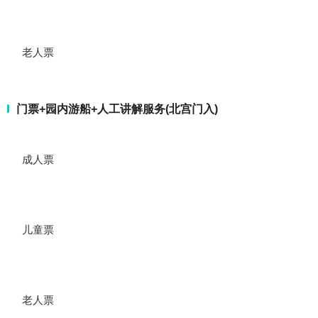
老人票
门票+园内游船+人工讲解服务(北宫门入)
成人票
儿童票
老人票