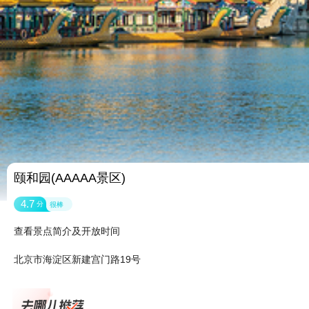
颐和园(AAAAA景区)
4.7
分
很棒
查看景点简介及开放时间
北京市海淀区新建宫门路19号