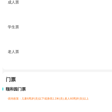
成人票
学生票
老人票
门票
颐和园门票
优待政策：儿童6周岁(含)以下或身高1.2米(含),老人60周岁(含)以上