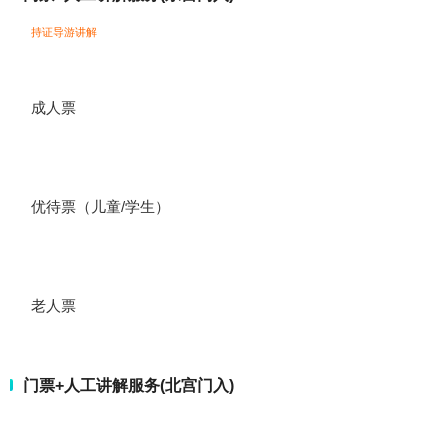
持证导游讲解
成人票
优待票（儿童/学生）
老人票
门票+人工讲解服务(北宫门入)