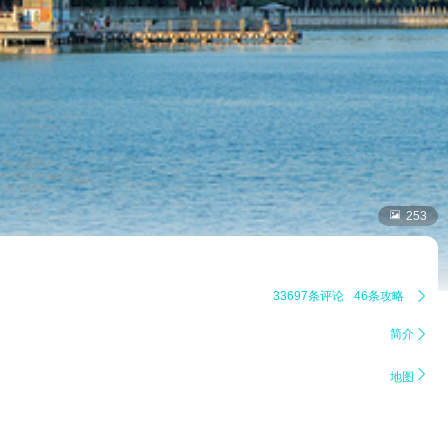

253
33697条评论
46条攻略

简介


地图