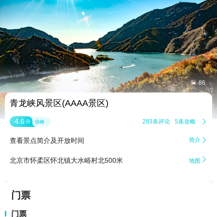


86
青龙峡风景区(AAAA景区)
4.6
283条评论
5条攻略

分
很棒
查看景点简介及开放时间
简介


北京市怀柔区怀北镇大水峪村北500米
地图
门票
门票