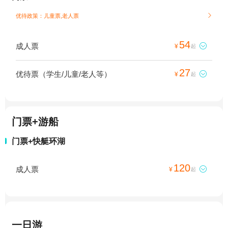
优待政策：儿童票,老人票

54
成人票

¥
起
27
优待票（学生/儿童/老人等）

¥
起
门票+游船
门票+快艇环湖
120
成人票

¥
起
一日游