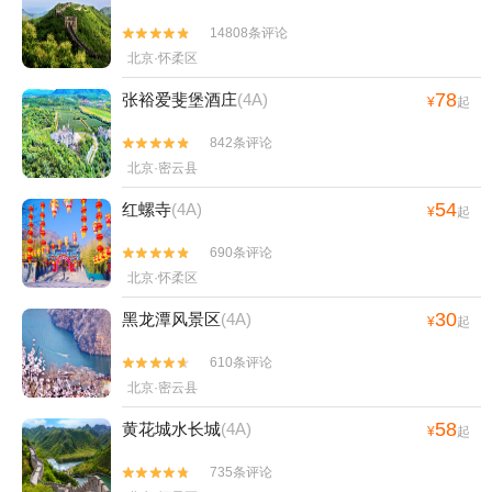
14808条评论


北京·怀柔区
78
张裕爱斐堡酒庄
(4A)
¥
起
842条评论


北京·密云县
54
红螺寺
(4A)
¥
起
690条评论


北京·怀柔区
30
黑龙潭风景区
(4A)
¥
起
610条评论


北京·密云县
58
黄花城水长城
(4A)
¥
起
735条评论

