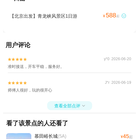
588
【北京出发】青龙峡风景区1日游

¥
起
用户评论
y*0 2026-06-20


准时接送，开车平稳，服务好。
J*r 2026-06-19


师傅人很好，玩的很开心
查看全部点评

看了该景点的人还看了
45
慕田峪长城
(5A)
¥
起