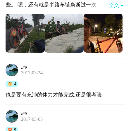
些。 嗯，还有就是半路车链条断过一次，18点左
全文

右，离陈家镇10公里，天其实马上就要黑了，还好
问了附近的村民走了大概2公里找到一家修车店（已
经19点了）还好是在自家开店的那种，不会下
班。。。 说这么多，其实还是提醒下大家～尽量天
黑之前到目的地，不然半路出点问题很麻烦的（天
黑了车也不好打）。至于链条断掉这种事，概率问
题啦，不用太在意～
z*9
2017-03-24
4
也是要有充沛的体力才能完成,还是很考验
z*9
2017-03-05
5