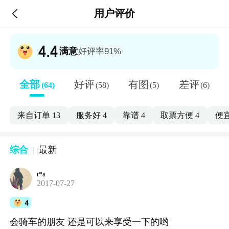

用户评价
4.4
满意
好评率91%
全部
好评
有图
差评
(64)
(58)
(5)
(6)
来自订单
13
服务好
4
靠谱
4
取票方便
4
便
综合
最新
t*a
2017-07-27
4
会骑车的朋友 还是可以来享受一下的哟